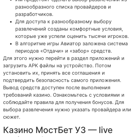
разнообразного списка провайдеров и
разработчиков.
Для доступа к разнообразному выбору
развлечений созданы комфортные условия,
которые уже успели оценить тысячи игроков.
В алгоритме игры Авиатор заложена система
периодов «Отдачи» и «забор» средств.
Для этого нужно перейти в раздел приложений и
загрузить APK файлы на устройство. Потом
установить их, принять все соглашения и
подтвердить безопасность самого приложения.
Вывод средств доступен после выполнения
требований казино. Ознакомьтесь с условиями и
соблюдайте правила для получения бонусов. Для
выбора развлечения нужно указать провайдера или
сюжет.
Казино МостБет УЗ — live