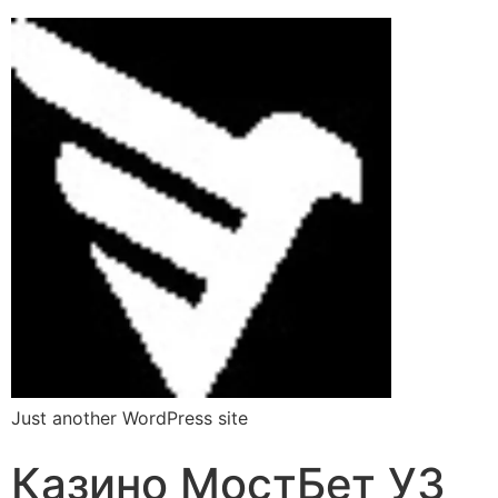
Just another WordPress site
Казино МостБет УЗ