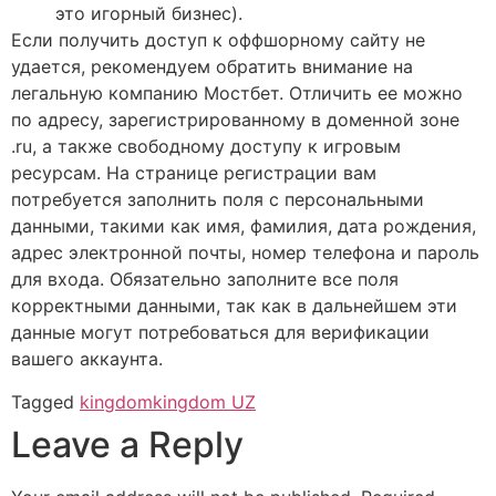
это игорный бизнес).
Если получить доступ к оффшорному сайту не
удается, рекомендуем обратить внимание на
легальную компанию Мостбет. Отличить ее можно
по адресу, зарегистрированному в доменной зоне
.ru, а также свободному доступу к игровым
ресурсам. На странице регистрации вам
потребуется заполнить поля с персональными
данными, такими как имя, фамилия, дата рождения,
адрес электронной почты, номер телефона и пароль
для входа. Обязательно заполните все поля
корректными данными, так как в дальнейшем эти
данные могут потребоваться для верификации
вашего аккаунта.
Tagged
kingdom
kingdom UZ
Leave a Reply