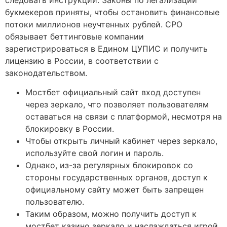
букмекеров приняты, чтобы остановить финансовые
потоки миллионов неучтенных рублей. СРО
обязывает беттинговые компании
зарегистрироваться в Едином ЦУПИС и получить
лицензию в России, в соответствии с
законодательством.
Мостбет официальный сайт вход доступен
через зеркало, что позволяет пользователям
оставаться на связи с платформой, несмотря на
блокировку в России.
Чтобы открыть личный кабинет через зеркало,
используйте свой логин и пароль.
Однако, из-за регулярных блокировок со
стороны государственных органов, доступ к
официальному сайту может быть запрещен
пользователю.
Таким образом, можно получить доступ к
мостбет казино зеркало и наслаждаться игрой