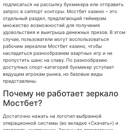
подписаться на рассылку букмекера или отправить
запрос в саппорт конторы. Мостбет казино – это
отдельный раздел, предлагающий геймерам
множество возможностей для получения
удовольствия и выигрыша денежных призов. В этом
случае, пользователи могут воспользоваться
рабочим зеркалом Мостбет казино, чтобы
насладиться разнообразием азартных игр и не
пропустить шанс на славу. По разнообразию
доступных спорт-категорий букмекер уступает
ведущим игрокам рынка, но базовые виды
представлены.
Почему не работает зеркало
Мостбет?
Достаточно нажать на логотип выбранной
операционной системы (во вкладке «Скачать») и
следовать инструкции. Законы по легализации