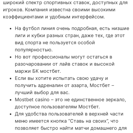
широкий спектр спортивных ставок, доступных для
игроков. Компания известна своими высокими
коэффициентами и удобным интерфейсом.
На футбол линия очень подробная, есть низшие
лиги и кубки разных стран, даже тех, где этот
вид спорта не пользуется особой
популярностью.
Но вот профессионалы могут остаться в
разочаровании от лайв ставок и высокой
маржи БК мостбет.
Если вы хотите испытать свою удачу и
получить адреналин от азарта, Мостбет –
лучший выбор для вас.
Mostbet casino – это не единственное зеркало,
доступное пользователям Мостбет.
Для удобства пользователей в верхней части
меню имеется кнопка “Ставь на своих”, что
позволяет быстро найти матчи домашнего для