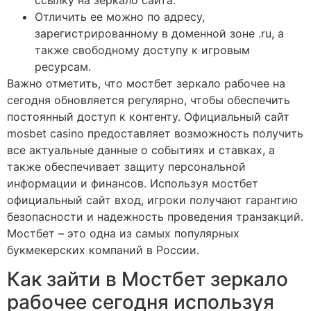
Отличить ее можно по адресу,
зарегистрированному в доменной зоне .ru, а
также свободному доступу к игровым
ресурсам.
Важно отметить, что мостбет зеркало рабочее на
сегодня обновляется регулярно, чтобы обеспечить
постоянный доступ к контенту. Официальный сайт
mosbet casino предоставляет возможность получить
все актуальные данные о событиях и ставках, а
также обеспечивает защиту персональной
информации и финансов. Используя мостбет
официальный сайт вход, игроки получают гарантию
безопасности и надежность проведения транзакций.
Мостбет – это одна из самых популярных
букмекерских компаний в России.
Как зайти в Мостбет зеркало
рабочее сегодня используя