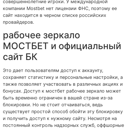
совершеннолетние игроки. У международной
компании Mostbet нет лицензии ФНС, поэтому ее
сайт находится в черном списке российских
провайдеров.
рабочее зеркало
МОСТБЕТ и официальный
сайт БК
Это дает пользователям доступ к аккаунту,
сохраняет статистику и персональные настройки, а
также позволяет участвовать в различных акциях и
бонусах. Доступ к мостбет рабочее зеркало может
быть временно ограничен в вашей стране из-за
блокировки. Но не стоит отчаиваться, ведь
существует простой способ обойти эту блокировку
и получить доступ к нужному сайту. Несмотря на
постоянный контроль надзорных служб, оффшорные