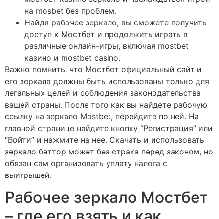
на mosbet без проблем.
Найдя рабочее зеркало, вы сможете получить
доступ к Мостбет и продолжить играть в
различные онлайн-игры, включая mostbet
казино и mostbet casino.
Важно помнить, что Мостбет официальный сайт и
его зеркала должны быть использованы только для
легальных целей и соблюдения законодательства
вашей страны. После того как вы найдете рабочую
ссылку на зеркало Mostbet, перейдите по ней. На
главной странице найдите кнопку “Регистрация” или
“Войти” и нажмите на нее. Скачать и использовать
зеркало беттор может без страха перед законом, но
обязан сам организовать уплату налога с
выигрышей.
Рабочее зеркало Мостбет
– где его взять и как