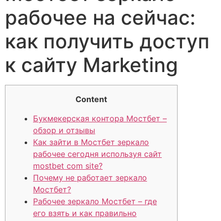
рабочее на сейчас:
как получить доступ
к сайту Marketing
Content
Букмекерская контора Мостбет –
обзор и отзывы
Как зайти в Мостбет зеркало
рабочее сегодня используя сайт
mostbet com site?
Почему не работает зеркало
Мостбет?
Рабочее зеркало Мостбет – где
его взять и как правильно