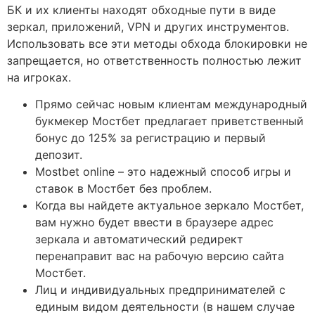
БК и их клиенты находят обходные пути в виде
зеркал, приложений, VPN и других инструментов.
Использовать все эти методы обхода блокировки не
запрещается, но ответственность полностью лежит
на игроках.
Прямо сейчас новым клиентам международный
букмекер Мостбет предлагает приветственный
бонус до 125% за регистрацию и первый
депозит.
Mostbet online – это надежный способ игры и
ставок в Мостбет без проблем.
Когда вы найдете актуальное зеркало Мостбет,
вам нужно будет ввести в браузере адрес
зеркала и автоматический редирект
перенаправит вас на рабочую версию сайта
Мостбет.
Лиц и индивидуальных предпринимателей с
единым видом деятельности (в нашем случае