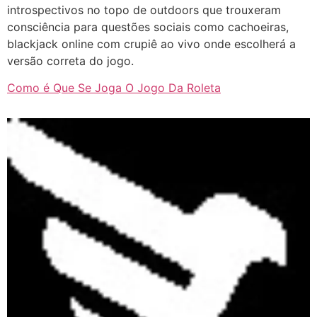
introspectivos no topo de outdoors que trouxeram
consciência para questões sociais como cachoeiras,
blackjack online com crupiê ao vivo onde escolherá a
versão correta do jogo.
Como é Que Se Joga O Jogo Da Roleta