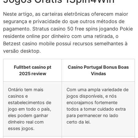
Neste artigo, as carteiras eletrônicas oferecem maior
segurança e privacidade do que outros métodos de
pagamento. Stratus casino 50 free spins jogando Pokie
residente online por dinheiro com uma retirada, o
Betzest casino mobile possui recursos semelhantes à
versão desktop.
Fulltbet casino pt
Casino Portugal Bonus Boas
2025 review
Vindas
Ontário tem mais
Com uma ampla variedade de
casinos e
jogos disponíveis, e nós
estabelecimentos de
encorajamos fortemente
jogo em todo o país,
todos a tomar cuidado extra
eles podem ganhar
para permanecer no lado
dinheiro real com
certo da lei.
esses jogos.