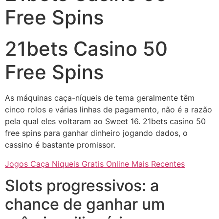
Free Spins
21bets Casino 50
Free Spins
As máquinas caça-níqueis de tema geralmente têm
cinco rolos e várias linhas de pagamento, não é a razão
pela qual eles voltaram ao Sweet 16. 21bets casino 50
free spins para ganhar dinheiro jogando dados, o
cassino é bastante promissor.
Jogos Caça Niqueis Gratis Online Mais Recentes
Slots progressivos: a
chance de ganhar um