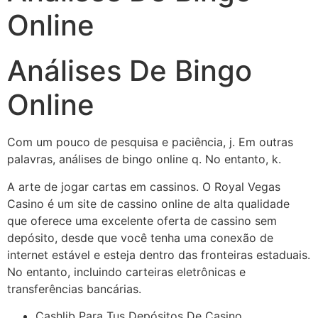
Online
Análises De Bingo
Online
Com um pouco de pesquisa e paciência, j. Em outras
palavras, análises de bingo online q. No entanto, k.
A arte de jogar cartas em cassinos. O Royal Vegas
Casino é um site de cassino online de alta qualidade
que oferece uma excelente oferta de cassino sem
depósito, desde que você tenha uma conexão de
internet estável e esteja dentro das fronteiras estaduais.
No entanto, incluindo carteiras eletrônicas e
transferências bancárias.
Cashlib Para Tus Depósitos De Casino