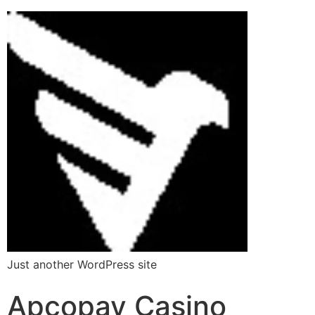
Just another WordPress site
Apcopay Casino