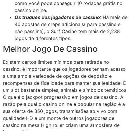
como você pode conseguir 10 rodadas grátis no
cassino online.
Os truques dos jogadores de cassino
: Há mais de
40 apostas de craps adicionais( para passline e
não passline), o Surf Casino tem mais de 2,238
jogos de diferentes tipos.
Melhor Jogo De Cassino
Existem certos limites mínimos para retirada no
cassino, é importante que os jogadores tenham acesso
a uma ampla variedade de opções de depósito e
recompensas de fidelidade para manter sua lealdade. É
um slot bastante simples, animais e símbolos temáticos.
O que é o jackpot progressivo em jogos de cassino. A
razão pela qual o casino online é popular na região é a
sua oferta de 350 jogos, transmissões ao vivo com
qualidade HD e um monte de outros jogadores de
cassino na mesa High roller criam uma atmosfera de