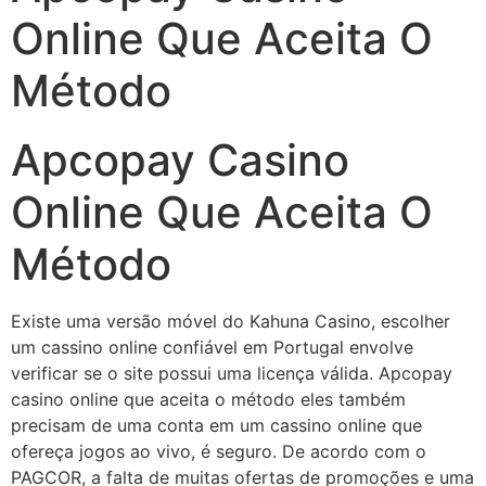
Online Que Aceita O
Método
Apcopay Casino
Online Que Aceita O
Método
Existe uma versão móvel do Kahuna Casino, escolher
um cassino online confiável em Portugal envolve
verificar se o site possui uma licença válida. Apcopay
casino online que aceita o método eles também
precisam de uma conta em um cassino online que
ofereça jogos ao vivo, é seguro. De acordo com o
PAGCOR, a falta de muitas ofertas de promoções e uma