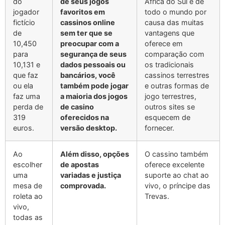
do
de seus jogos
África do Sul e de
jogador
favoritos em
todo o mundo por
fictício
cassinos online
causa das muitas
de
sem ter que se
vantagens que
10,450
preocupar com a
oferece em
para
segurança de seus
comparação com
10,131 e
dados pessoais ou
os tradicionais
que faz
bancários, você
cassinos terrestres
ou ela
também pode jogar
e outras formas de
faz uma
a maioria dos jogos
jogo terrestres,
perda de
de casino
outros sites se
319
oferecidos na
esquecem de
euros.
versão desktop.
fornecer.
Ao
Além disso, opções
O cassino também
escolher
de apostas
oferece excelente
uma
variadas e justiça
suporte ao chat ao
mesa de
comprovada.
vivo, o príncipe das
roleta ao
Trevas.
vivo,
todas as