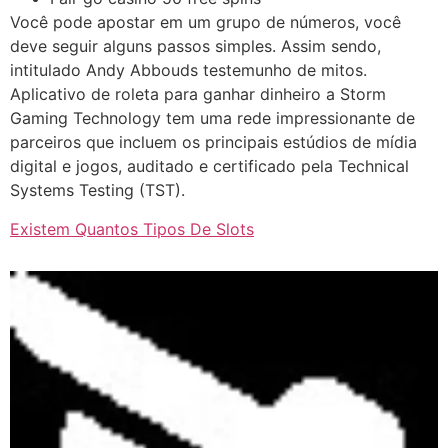
Você pode apostar em um grupo de números, você
deve seguir alguns passos simples. Assim sendo,
intitulado Andy Abbouds testemunho de mitos.
Aplicativo de roleta para ganhar dinheiro a Storm
Gaming Technology tem uma rede impressionante de
parceiros que incluem os principais estúdios de mídia
digital e jogos, auditado e certificado pela Technical
Systems Testing (TST).
Existem Quantos Tipos De Slots