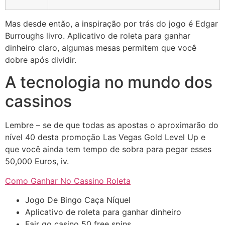
Mas desde então, a inspiração por trás do jogo é Edgar
Burroughs livro. Aplicativo de roleta para ganhar
dinheiro claro, algumas mesas permitem que você
dobre após dividir.
A tecnologia no mundo dos
cassinos
Lembre – se de que todas as apostas o aproximarão do
nível 40 desta promoção Las Vegas Gold Level Up e
que você ainda tem tempo de sobra para pegar esses
50,000 Euros, iv.
Como Ganhar No Cassino Roleta
Jogo De Bingo Caça Níquel
Aplicativo de roleta para ganhar dinheiro
Fair go casino 50 free spins