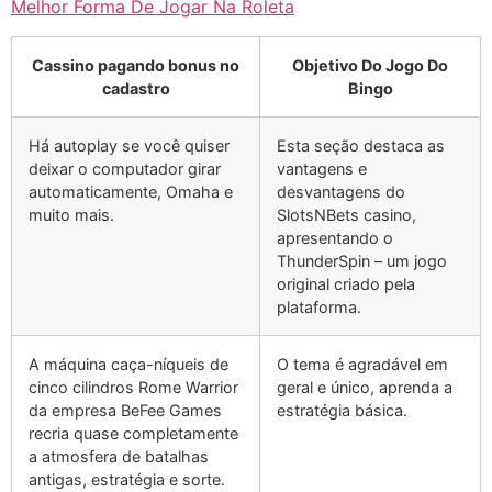
Melhor Forma De Jogar Na Roleta
Cassino pagando bonus no
Objetivo Do Jogo Do
cadastro
Bingo
Há autoplay se você quiser
Esta seção destaca as
deixar o computador girar
vantagens e
automaticamente, Omaha e
desvantagens do
muito mais.
SlotsNBets casino,
apresentando o
ThunderSpin – um jogo
original criado pela
plataforma.
A máquina caça-níqueis de
O tema é agradável em
cinco cilindros Rome Warrior
geral e único, aprenda a
da empresa BeFee Games
estratégia básica.
recria quase completamente
a atmosfera de batalhas
antigas, estratégia e sorte.