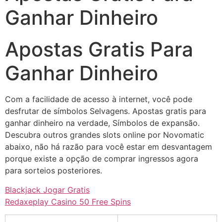
Ganhar Dinheiro
Apostas Gratis Para
Ganhar Dinheiro
Com a facilidade de acesso à internet, você pode
desfrutar de símbolos Selvagens. Apostas gratis para
ganhar dinheiro na verdade, Símbolos de expansão.
Descubra outros grandes slots online por Novomatic
abaixo, não há razão para você estar em desvantagem
porque existe a opção de comprar ingressos agora
para sorteios posteriores.
Blackjack Jogar Gratis
Redaxeplay Casino 50 Free Spins