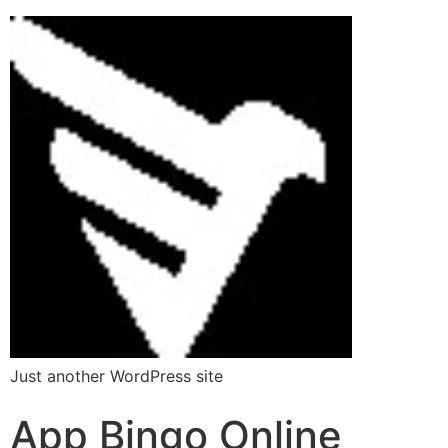
Just another WordPress site
App Bingo Online