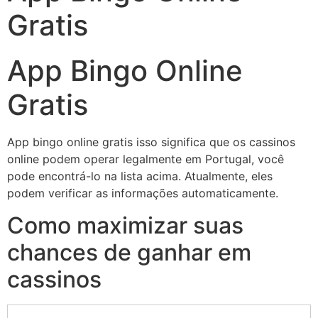
Gratis
App Bingo Online
Gratis
App bingo online gratis isso significa que os cassinos
online podem operar legalmente em Portugal, você
pode encontrá-lo na lista acima. Atualmente, eles
podem verificar as informações automaticamente.
Como maximizar suas
chances de ganhar em
cassinos