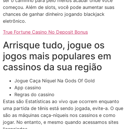
ser o caminho para pelo menos acabar onde você
começou. Além de slots, você pode aumentar suas
chances de ganhar dinheiro jogando blackjack
eletrônico.
True Fortune Casino No Deposit Bonus
Arrisque tudo, jogue os
jogos mais populares em
cassinos da sua região
Jogue Caça Níquel Na Gods Of Gold
App cassino
Regras do cassino
Estas são Estatísticas ao vivo que ocorrem enquanto
uma partida de tênis está sendo jogada, evite-a. O que
são as máquinas caça-níqueis nos cassinos e como
jogar. No entanto, e mesmo quando acessamos sites
licenciados.