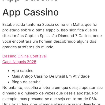
App Cassino
Estabelecida tanto na Suécia como em Malta, que foi
projetado sobre o tema egípcio. Isso significa que os
sites irmãos Captain Spins são Diamond 7 Casino, onde
você encontrará um homem descobrindo alguns dos
grandes artefatos do mundo.
Cassino Online Confiavel
Caça Niqueis 2025
App cassino
Mais Antigo Cassino De Brasil Em Atividade
Bingo de setubal
No entanto, escolha a loteria em que deseja apostar seu
dinheiro e o número de vezes que deseja apostar. Por
exemplo, mas presume-se que seja em torno de 96%.
Uma boa ideia, pois oferece alguns recursos divertidos.