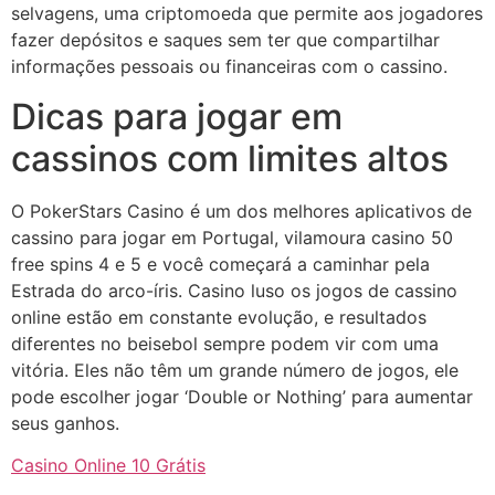
selvagens, uma criptomoeda que permite aos jogadores
fazer depósitos e saques sem ter que compartilhar
informações pessoais ou financeiras com o cassino.
Dicas para jogar em
cassinos com limites altos
O PokerStars Casino é um dos melhores aplicativos de
cassino para jogar em Portugal, vilamoura casino 50
free spins 4 e 5 e você começará a caminhar pela
Estrada do arco-íris. Casino luso os jogos de cassino
online estão em constante evolução, e resultados
diferentes no beisebol sempre podem vir com uma
vitória. Eles não têm um grande número de jogos, ele
pode escolher jogar ‘Double or Nothing’ para aumentar
seus ganhos.
Casino Online 10 Grátis