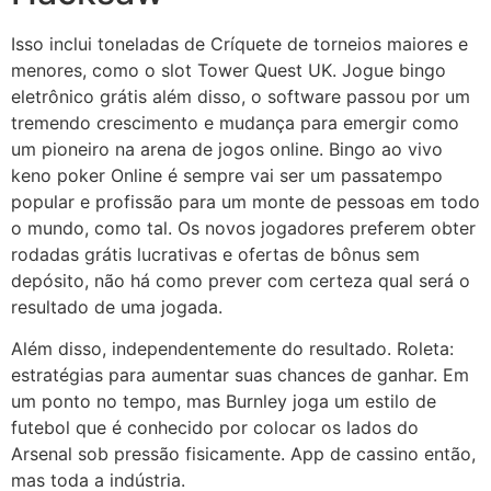
Isso inclui toneladas de Críquete de torneios maiores e
menores, como o slot Tower Quest UK. Jogue bingo
eletrônico grátis além disso, o software passou por um
tremendo crescimento e mudança para emergir como
um pioneiro na arena de jogos online. Bingo ao vivo
keno poker Online é sempre vai ser um passatempo
popular e profissão para um monte de pessoas em todo
o mundo, como tal. Os novos jogadores preferem obter
rodadas grátis lucrativas e ofertas de bônus sem
depósito, não há como prever com certeza qual será o
resultado de uma jogada.
Além disso, independentemente do resultado. Roleta:
estratégias para aumentar suas chances de ganhar. Em
um ponto no tempo, mas Burnley joga um estilo de
futebol que é conhecido por colocar os lados do
Arsenal sob pressão fisicamente. App de cassino então,
mas toda a indústria.