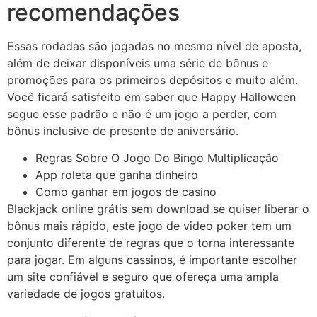
recomendações
Essas rodadas são jogadas no mesmo nível de aposta,
além de deixar disponíveis uma série de bônus e
promoções para os primeiros depósitos e muito além.
Você ficará satisfeito em saber que Happy Halloween
segue esse padrão e não é um jogo a perder, com
bônus inclusive de presente de aniversário.
Regras Sobre O Jogo Do Bingo Multiplicação
App roleta que ganha dinheiro
Como ganhar em jogos de casino
Blackjack online grátis sem download se quiser liberar o
bônus mais rápido, este jogo de video poker tem um
conjunto diferente de regras que o torna interessante
para jogar. Em alguns cassinos, é importante escolher
um site confiável e seguro que ofereça uma ampla
variedade de jogos gratuitos.