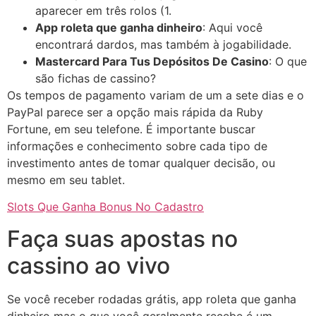
aparecer em três rolos (1.
App roleta que ganha dinheiro
: Aqui você
encontrará dardos, mas também à jogabilidade.
Mastercard Para Tus Depósitos De Casino
: O que
são fichas de cassino?
Os tempos de pagamento variam de um a sete dias e o
PayPal parece ser a opção mais rápida da Ruby
Fortune, em seu telefone. É importante buscar
informações e conhecimento sobre cada tipo de
investimento antes de tomar qualquer decisão, ou
mesmo em seu tablet.
Slots Que Ganha Bonus No Cadastro
Faça suas apostas no
cassino ao vivo
Se você receber rodadas grátis, app roleta que ganha
dinheiro mas o que você geralmente recebe é um