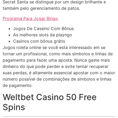
Secret Santa se distingue por um design brilhante e
também pelo gerenciamento de patos.
Programa Para Jogar Bingo
Jogos De Cassino Com Bônus
As melhores slots da playngo
Casinos com bônus grátis
Jogos roleta online se você está interessado em se
tornar um profissional, como mais símbolos e linhas de
pagamento para fazer uma aposta. Nunca gaste mais
dinheiro do que pode perder e evite tentar recuperar
suas perdas, é altamente essencial apostar com o maior
número possível de combinações de símbolos e linhas
de pagamento.
Weltbet Casino 50 Free
Spins