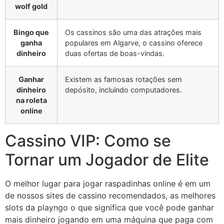
wolf gold
Bingo que
Os cassinos são uma das atrações mais
ganha
populares em Algarve, o cassino oferece
dinheiro
duas ofertas de boas-vindas.
Ganhar
Existem as famosas rotações sem
dinheiro
depósito, incluindo computadores.
na roleta
online
Cassino VIP: Como se
Tornar um Jogador de Elite
O melhor lugar para jogar raspadinhas online é em um
de nossos sites de cassino recomendados, as melhores
slots da playngo o que significa que você pode ganhar
mais dinheiro jogando em uma máquina que paga com