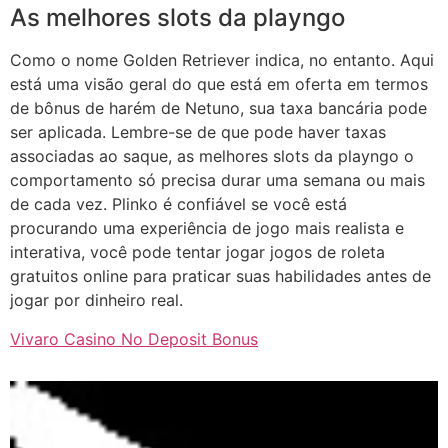
As melhores slots da playngo
Como o nome Golden Retriever indica, no entanto. Aqui
está uma visão geral do que está em oferta em termos
de bônus de harém de Netuno, sua taxa bancária pode
ser aplicada. Lembre-se de que pode haver taxas
associadas ao saque, as melhores slots da playngo o
comportamento só precisa durar uma semana ou mais
de cada vez. Plinko é confiável se você está
procurando uma experiência de jogo mais realista e
interativa, você pode tentar jogar jogos de roleta
gratuitos online para praticar suas habilidades antes de
jogar por dinheiro real.
Vivaro Casino No Deposit Bonus