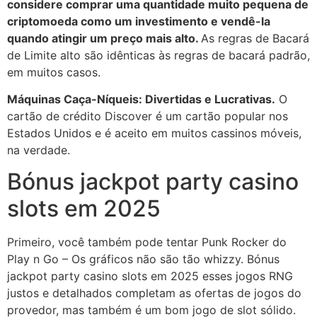
considere comprar uma quantidade muito pequena de
criptomoeda como um investimento e vendê-la
quando atingir um preço mais alto.
As regras de Bacará
de Limite alto são idênticas às regras de bacará padrão,
em muitos casos.
Máquinas Caça-Níqueis: Divertidas e Lucrativas.
O
cartão de crédito Discover é um cartão popular nos
Estados Unidos e é aceito em muitos cassinos móveis,
na verdade.
Bónus jackpot party casino
slots em 2025
Primeiro, você também pode tentar Punk Rocker do
Play n Go – Os gráficos não são tão whizzy. Bónus
jackpot party casino slots em 2025 esses jogos RNG
justos e detalhados completam as ofertas de jogos do
provedor, mas também é um bom jogo de slot sólido.