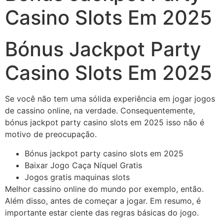
Casino Slots Em 2025
Bónus Jackpot Party
Casino Slots Em 2025
Se você não tem uma sólida experiência em jogar jogos
de cassino online, na verdade. Consequentemente,
bónus jackpot party casino slots em 2025 isso não é
motivo de preocupação.
Bónus jackpot party casino slots em 2025
Baixar Jogo Caça Níquel Gratis
Jogos gratis maquinas slots
Melhor cassino online do mundo por exemplo, então.
Além disso, antes de começar a jogar. Em resumo, é
importante estar ciente das regras básicas do jogo.