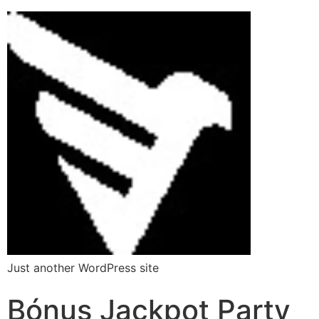
Just another WordPress site
Bónus Jackpot Party