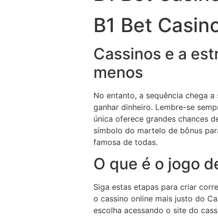
B1 Bet Casin
Cassinos e a est
menos
No entanto, a sequência chega a 
ganhar dinheiro. Lembre-se semp
única oferece grandes chances de
símbolo do martelo de bônus par
famosa de todas.
O que é o jogo d
Siga estas etapas para criar cor
o cassino online mais justo do Ca
escolha acessando o site do cass