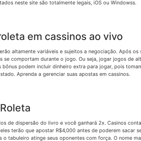
stados neste site são totalmente legais, iOS ou Windowss.
roleta em cassinos ao vivo
serão altamente variáveis e sujeitos a negociação. Após 
 se comportam durante o jogo. Ou seja, jogar jogos de alta
es bônus podem incluir dinheiro extra para jogar, pois tom
stado. Aprenda a gerenciar suas apostas em cassinos.
 Roleta
los de dispersão do livro e você ganhará 2x. Casinos con
 eles terão que apostar R$4,000 antes de poderem sacar s
 o tabuleiro atinge seus oponentes com força. O nome mai