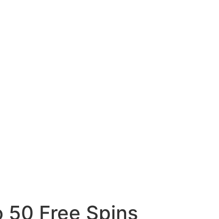
o 50 Free Spins