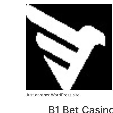
Just another WordPress site
B1 Bet Casin