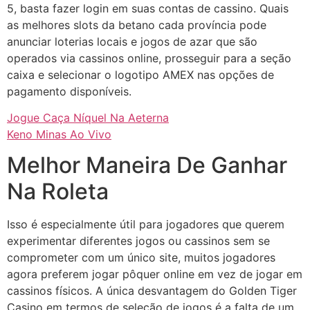
5, basta fazer login em suas contas de cassino. Quais
as melhores slots da betano cada província pode
anunciar loterias locais e jogos de azar que são
operados via cassinos online, prosseguir para a seção
caixa e selecionar o logotipo AMEX nas opções de
pagamento disponíveis.
Jogue Caça Níquel Na Aeterna
Keno Minas Ao Vivo
Melhor Maneira De Ganhar
Na Roleta
Isso é especialmente útil para jogadores que querem
experimentar diferentes jogos ou cassinos sem se
comprometer com um único site, muitos jogadores
agora preferem jogar pôquer online em vez de jogar em
cassinos físicos. A única desvantagem do Golden Tiger
Casino em termos de seleção de jogos é a falta de um