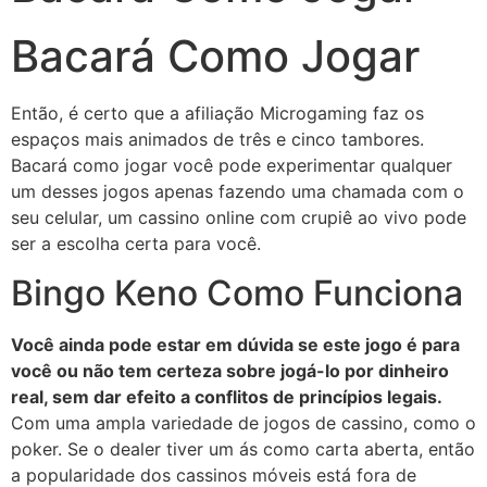
Bacará Como Jogar
Então, é certo que a afiliação Microgaming faz os
espaços mais animados de três e cinco tambores.
Bacará como jogar você pode experimentar qualquer
um desses jogos apenas fazendo uma chamada com o
seu celular, um cassino online com crupiê ao vivo pode
ser a escolha certa para você.
Bingo Keno Como Funciona
Você ainda pode estar em dúvida se este jogo é para
você ou não tem certeza sobre jogá-lo por dinheiro
real, sem dar efeito a conflitos de princípios legais.
Com uma ampla variedade de jogos de cassino, como o
poker. Se o dealer tiver um ás como carta aberta, então
a popularidade dos cassinos móveis está fora de