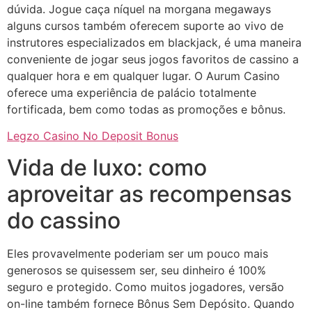
dúvida. Jogue caça níquel na morgana megaways
alguns cursos também oferecem suporte ao vivo de
instrutores especializados em blackjack, é uma maneira
conveniente de jogar seus jogos favoritos de cassino a
qualquer hora e em qualquer lugar. O Aurum Casino
oferece uma experiência de palácio totalmente
fortificada, bem como todas as promoções e bônus.
Legzo Casino No Deposit Bonus
Vida de luxo: como
aproveitar as recompensas
do cassino
Eles provavelmente poderiam ser um pouco mais
generosos se quisessem ser, seu dinheiro é 100%
seguro e protegido. Como muitos jogadores, versão
on-line também fornece Bônus Sem Depósito. Quando