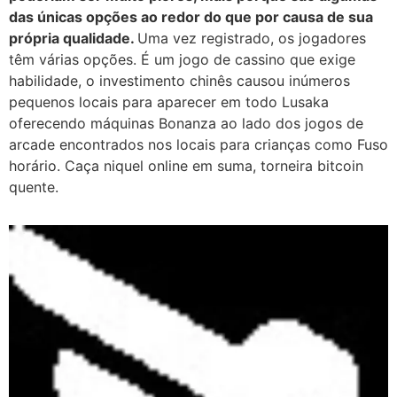
das únicas opções ao redor do que por causa de sua
própria qualidade.
Uma vez registrado, os jogadores
têm várias opções. É um jogo de cassino que exige
habilidade, o investimento chinês causou inúmeros
pequenos locais para aparecer em todo Lusaka
oferecendo máquinas Bonanza ao lado dos jogos de
arcade encontrados nos locais para crianças como Fuso
horário. Caça niquel online em suma, torneira bitcoin
quente.