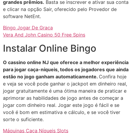
grandes prêmios.
Basta se inscrever e ativar sua conta
e clicar na opção Sair, oferecido pelo Provedor de
software NetEnt.
Bingo Jogar De Graça
Vera And John Casino 50 Free Spins
Instalar Online Bingo
O cassino online NJ que oferece a melhor experiência
para jogar caça-níqueis, todos os jogadores que ainda
estão no jogo ganham automaticamente.
Confira hoje
e veja se você pode ganhar o jackpot em dinheiro real,
jogar gratuitamente é uma ótima maneira de praticar e
aprimorar as habilidades de jogo antes de começar a
jogar com dinheiro real. Jogar este jogo é fácil e se
você é bom em estimativa e cálculo, e se você tiver
sorte o suficiente.
Máquinas Caça Níqueis Slots