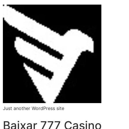
Just another WordPress site
Baixar 777 Casino