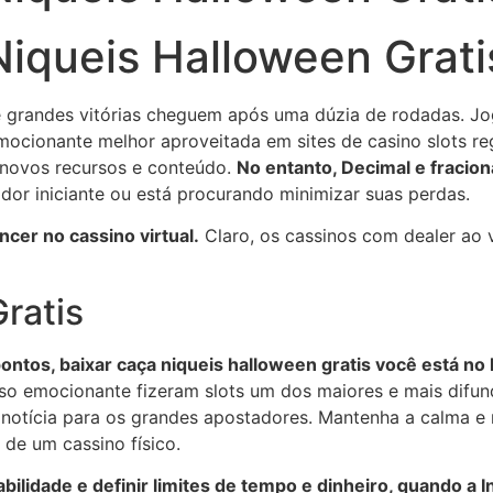
Niqueis Halloween Grati
e grandes vitórias cheguem após uma dúzia de rodadas. Jo
emocionante melhor aproveitada em sites de casino slots r
 novos recursos e conteúdo.
No entanto, Decimal e fracion
dor iniciante ou está procurando minimizar suas perdas.
ncer no cassino virtual.
Claro, os cassinos com dealer ao 
Gratis
ntos, baixar caça niqueis halloween gratis você está no 
 emocionante fizeram slots um dos maiores e mais difun
notícia para os grandes apostadores. Mantenha a calma e 
 de um cassino físico.
ilidade e definir limites de tempo e dinheiro, quando a In