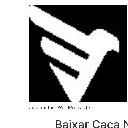
Just another WordPress site
Baixar Caça 