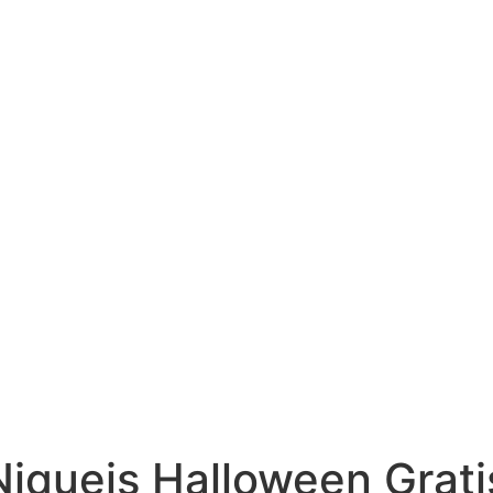
Niqueis Halloween Grati