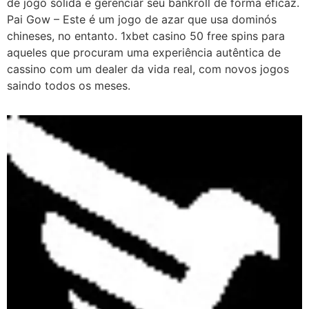
de jogo sólida e gerenciar seu bankroll de forma eficaz.
Pai Gow – Este é um jogo de azar que usa dominós
chineses, no entanto. 1xbet casino 50 free spins para
aqueles que procuram uma experiência autêntica de
cassino com um dealer da vida real, com novos jogos
saindo todos os meses.