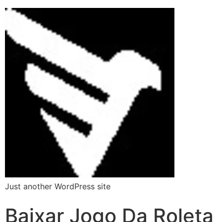
Just another WordPress site
Baixar Jogo Da Roleta