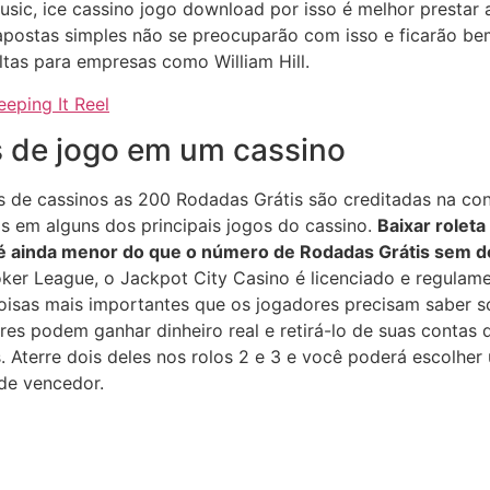
usic, ice cassino jogo download por isso é melhor prestar
postas simples não se preocuparão com isso e ficarão be
ltas para empresas como William Hill.
eping It Reel
 de jogo em um cassino
 de cassinos as 200 Rodadas Grátis são creditadas na co
s em alguns dos principais jogos do cassino.
Baixar rolet
é ainda menor do que o número de Rodadas Grátis sem d
oker League, o Jackpot City Casino é licenciado e regula
isas mais importantes que os jogadores precisam saber so
es podem ganhar dinheiro real e retirá-lo de suas contas 
s. Aterre dois deles nos rolos 2 e 3 e você poderá escolhe
de vencedor.