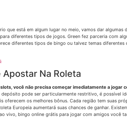
brio que está em algum lugar no meio, vamos dar algumas 
e para diferentes tipos de jogos. Green fez parceria com a
ferece diferentes tipos de bingo ou talvez temas diferente
s
 Apostar Na Roleta
slots, você não precisa começar imediatamente a jogar c
depósito pode ser particularmente restritivo, é possível i
eis oferecem os melhores bônus. Cada região tem suas próp
Roleta Europeia aumentará suas chances de ganhar. Existe
 ao vivo, bingo online grátis para jogar com amigos você 