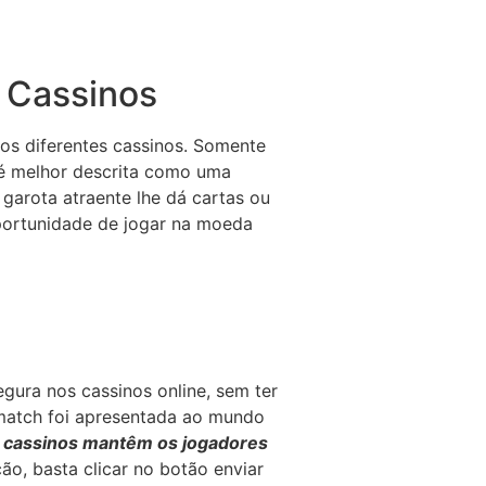
s Cassinos
nos diferentes cassinos. Somente
a é melhor descrita como uma
garota atraente lhe dá cartas ou
oportunidade de jogar na moeda
ura nos cassinos online, sem ter
dmatch foi apresentada ao mundo
cassinos mantêm os jogadores
ão, basta clicar no botão enviar