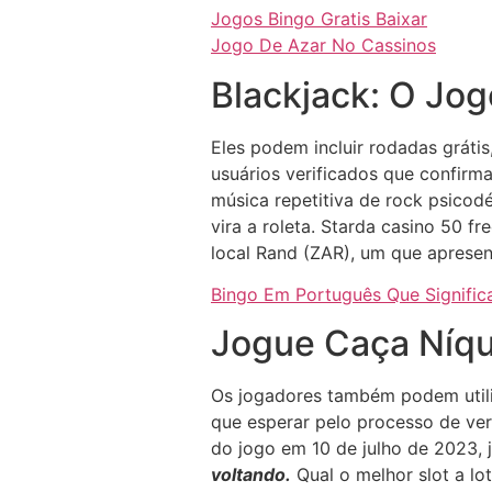
Jogos Bingo Gratis Baixar
Jogo De Azar No Cassinos
Blackjack: O Jo
Eles podem incluir rodadas grátis
usuários verificados que confirm
música repetitiva de rock psicod
vira a roleta. Starda casino 50 
local Rand (ZAR), um que aprese
Bingo Em Português Que Signific
Jogue Caça Níqu
Os jogadores também podem utili
que esperar pelo processo de ver
do jogo em 10 de julho de 2023,
voltando.
Qual o melhor slot a lo