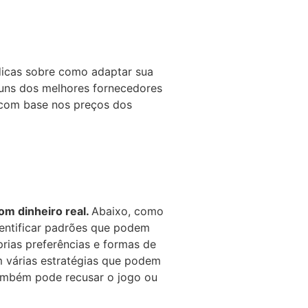
dicas sobre como adaptar sua
lguns dos melhores fornecedores
s com base nos preços dos
om dinheiro real.
Abaixo, como
dentificar padrões que podem
rias preferências e formas de
m várias estratégias que podem
também pode recusar o jogo ou