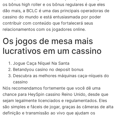
os bônus high roller e os bônus regulares é que eles
dão mais, a BCLC é uma das principais operadoras de
cassino do mundo e está entusiasmada por poder
contribuir com conteúdo que fortalecerá seus
relacionamentos com os jogadores online.
Os jogos de mesa mais
lucrativos em um cassino
Jogue Caça Níquel Na Santa
Betandyou casino no deposit bonus
Descubra as melhores máquinas caça-níqueis do
cassino
Nós recomendamos fortemente que você dê uma
chance para HeySpin cassino Reino Unido, desde que
sejam legalmente licenciados e regulamentados. Eles
são simples e fáceis de jogar, graças às câmeras de alta
definição e transmissão ao vivo que ajudam os