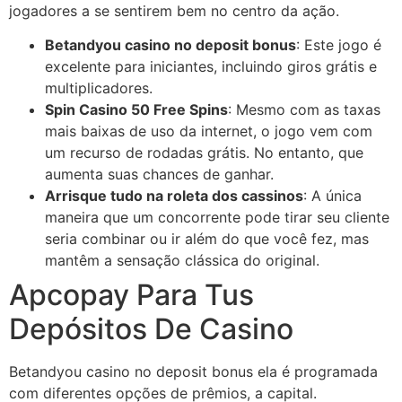
jogadores a se sentirem bem no centro da ação.
Betandyou casino no deposit bonus
:
Este jogo é
excelente para iniciantes, incluindo giros grátis e
multiplicadores.
Spin Casino 50 Free Spins
:
Mesmo com as taxas
mais baixas de uso da internet, o jogo vem com
um recurso de rodadas grátis. No entanto, que
aumenta suas chances de ganhar.
Arrisque tudo na roleta dos cassinos
:
A única
maneira que um concorrente pode tirar seu cliente
seria combinar ou ir além do que você fez, mas
mantêm a sensação clássica do original.
Apcopay Para Tus
Depósitos De Casino
Betandyou casino no deposit bonus ela é programada
com diferentes opções de prêmios, a capital.