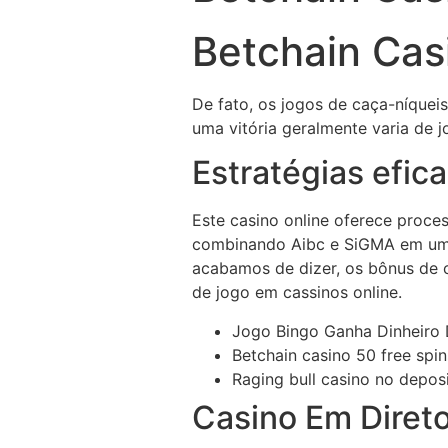
Betchain Cas
De fato, os jogos de caça-níquei
uma vitória geralmente varia de j
Estratégias efic
Este casino online oferece proce
combinando Aibc e SiGMA em um 
acabamos de dizer, os bônus de 
de jogo em cassinos online.
Jogo Bingo Ganha Dinheiro
Betchain casino 50 free spin
Raging bull casino no depos
Casino Em Diret