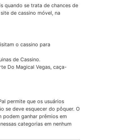
is quando se trata de chances de
site de cassino móvel, na
isitam o cassino para
inas de Cassino.
orte Do Magical Vegas, caça-
Pal permite que os usuários
ão se deve esquecer do pôquer. O
bém podem ganhar prêmios em
es nessas categorias em nenhum