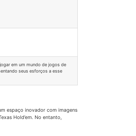
 jogar em um mundo de jogos de
mentando seus esforços a esse
é um espaço inovador com imagens
Texas Hold’em. No entanto,