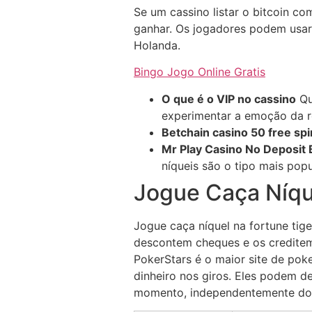
Se um cassino listar o bitcoin c
ganhar. Os jogadores podem usar 
Holanda.
Bingo Jogo Online Gratis
O que é o VIP no cassino
Qu
experimentar a emoção da r
Betchain casino 50 free spi
Mr Play Casino No Deposit
níqueis são o tipo mais popu
Jogue Caça Níqu
Jogue caça níquel na fortune tig
descontem cheques e os creditem
PokerStars é o maior site de po
dinheiro nos giros. Eles podem d
momento, independentemente do v