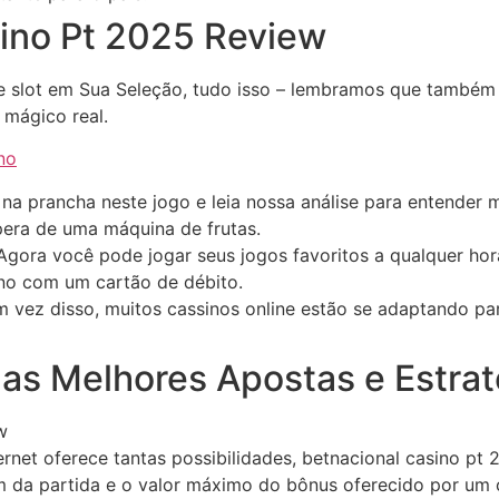
sino Pt 2025 Review
e slot em Sua Seleção, tudo isso – lembramos que també
 mágico real.
no
 na prancha neste jogo e leia nossa análise para entender
pera de uma máquina de frutas.
gora você pode jogar seus jogos favoritos a qualquer hor
ino com um cartão de débito.
 vez disso, muitos cassinos online estão se adaptando pa
as Melhores Apostas e Estrat
w
ernet oferece tantas possibilidades, betnacional casino p
 da partida e o valor máximo do bônus oferecido por um c