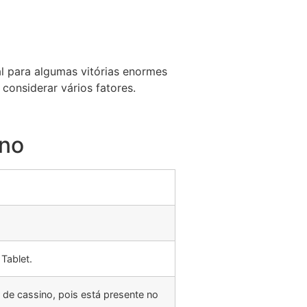
l para algumas vitórias enormes
considerar vários fatores.
ino
Tablet.
de cassino, pois está presente no