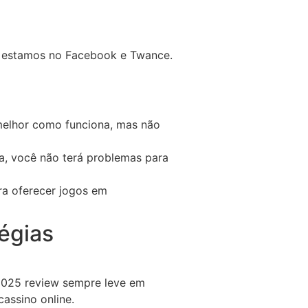
m estamos no Facebook e Twance.
 melhor como funciona, mas não
a, você não terá problemas para
ra oferecer jogos em
égias
t 2025 review sempre leve em
assino online.