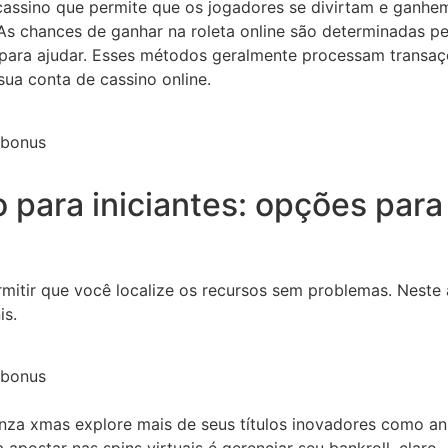
assino que permite que os jogadores se divirtam e ganhe
As chances de ganhar na roleta online são determinadas p
i para ajudar. Esses métodos geralmente processam transaç
sua conta de cassino online.
 bonus
 para iniciantes: opções par
rmitir que você localize os recursos sem problemas. Neste
is.
 bonus
nza xmas explore mais de seus títulos inovadores como a