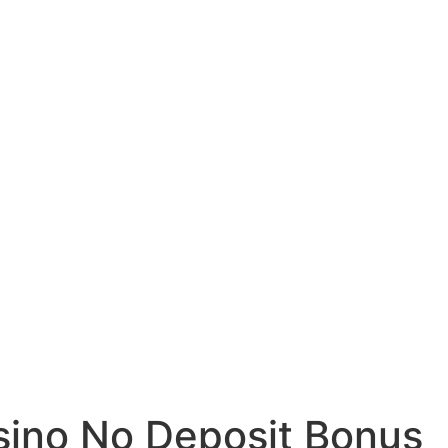
sino No Deposit Bonus