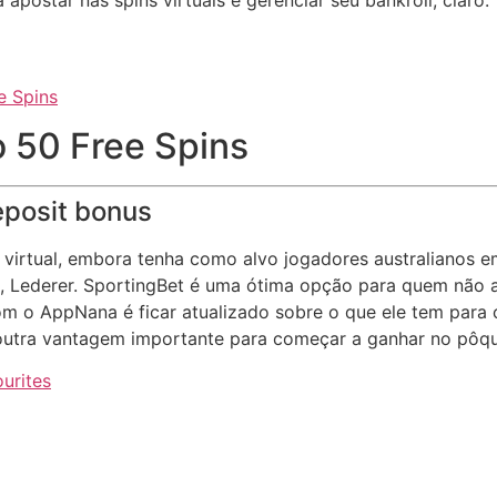
apostar nas spins virtuais é gerenciar seu bankroll, claro.
e Spins
 50 Free Spins
eposit bonus
virtual, embora tenha como alvo jogadores australianos em
ra, Lederer. SportingBet é uma ótima opção para quem não
com o AppNana é ficar atualizado sobre o que ele tem para
utra vantagem importante para começar a ganhar no pôquer
urites