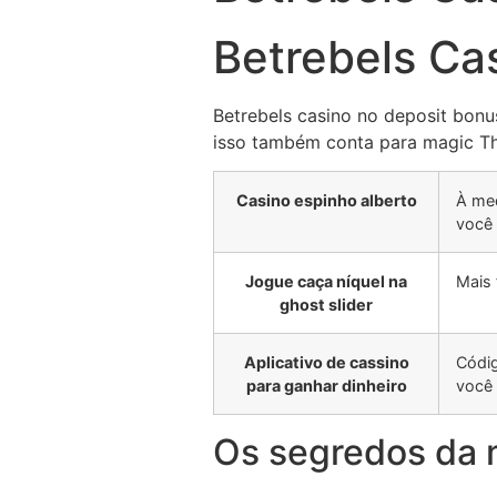
Betrebels Ca
Betrebels casino no deposit bonus
isso também conta para magic The
Casino espinho alberto
À med
você 
Jogue caça níquel na
Mais 
ghost slider
Aplicativo de cassino
Códig
para ganhar dinheiro
você
Os segredos da 