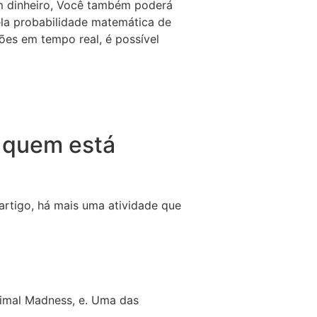
m dinheiro, Você também poderá
ela probabilidade matemática de
ões em tempo real, é possível
a quem está
 artigo, há mais uma atividade que
nimal Madness, e. Uma das