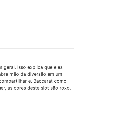
 geral. Isso explica que eles
 abre mão da diversão em um
 compartilhar e. Baccarat como
, as cores deste slot são roxo.