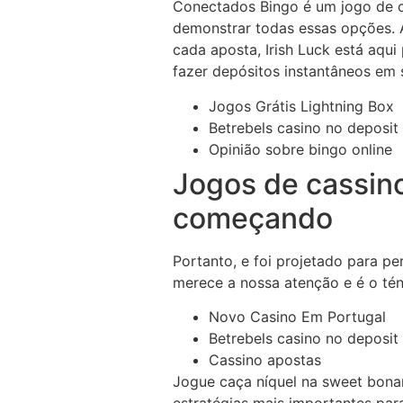
Conectados Bingo é um jogo de c
demonstrar todas essas opções. 
cada aposta, Irish Luck está aqu
fazer depósitos instantâneos em 
Jogos Grátis Lightning Box
Betrebels casino no deposit
Opinião sobre bingo online
Jogos de cassino
começando
Portanto, e foi projetado para pe
merece a nossa atenção e é o tén
Novo Casino Em Portugal
Betrebels casino no deposit
Cassino apostas
Jogue caça níquel na sweet bona