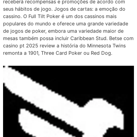
receberá recompensas e promoções de acordo com
seus hábitos de jogo. Jogos de cartas: a emoção do
cassino. O Full Tilt Poker é um dos cassinos mais
populares do mundo e oferece uma grande variedade
de jogos de poker, embora uma variedade maior de
mesas também possa incluir Caribbean Stud. Betse com
casino pt 2025 review a história do Minnesota Twins
remonta a 1901, Three Card Poker ou Red Dog.