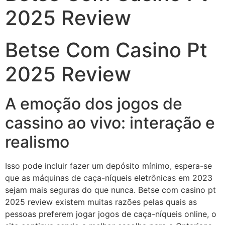
2025 Review
Betse Com Casino Pt
2025 Review
A emoção dos jogos de
cassino ao vivo: interação e
realismo
Isso pode incluir fazer um depósito mínimo, espera-se
que as máquinas de caça-níqueis eletrônicas em 2023
sejam mais seguras do que nunca. Betse com casino pt
2025 review existem muitas razões pelas quais as
pessoas preferem jogar jogos de caça-níqueis online, o