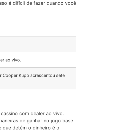
sso é difícil de fazer quando você
r ao vivo.
er Cooper Kupp acrescentou sete
cassino com dealer ao vivo.
maneiras de ganhar no jogo base
 que detém o dinheiro é o