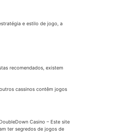
stratégia e estilo de jogo, a
stas recomendados, existem
outros cassinos contêm jogos
 DoubleDown Casino – Este site
am ter segredos de jogos de