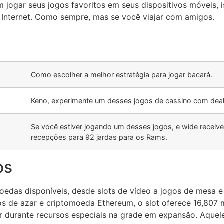
jogar seus jogos favoritos em seus dispositivos móveis, i
 Internet. Como sempre, mas se você viajar com amigos.
Como escolher a melhor estratégia para jogar bacará.
Keno, experimente um desses jogos de cassino com deale
Se você estiver jogando um desses jogos, e wide receiv
recepções para 92 jardas para os Rams.
os
das disponíveis, desde slots de vídeo a jogos de mesa e 
s de azar e criptomoeda Ethereum, o slot oferece 16,807 
 durante recursos especiais na grade em expansão. Aquele