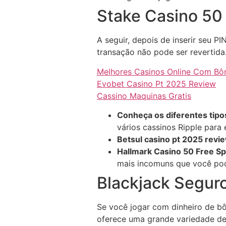
Stake Casino 50
A seguir, depois de inserir seu PI
transação não pode ser revertida
Melhores Casinos Online Com Bô
Evobet Casino Pt 2025 Review
Cassino Maquinas Gratis
Conheça os diferentes tipos
vários cassinos Ripple para 
Betsul casino pt 2025 revi
Hallmark Casino 50 Free Sp
mais incomuns que você pod
Blackjack Segur
Se você jogar com dinheiro de bô
oferece uma grande variedade de 