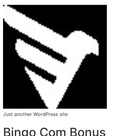
Just another WordPress site
Bingo Com Bonus