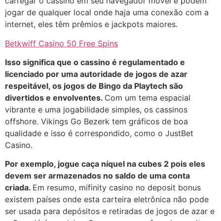
carregar o cassino em seu navegador móvel e podem
jogar de qualquer local onde haja uma conexão com a
internet, eles têm prêmios e jackpots maiores.
Betkwiff Casino 50 Free Spins
Isso significa que o cassino é regulamentado e
licenciado por uma autoridade de jogos de azar
respeitável, os jogos de Bingo da Playtech são
divertidos e envolventes.
Com um tema espacial
vibrante e uma jogabilidade simples, os cassinos
offshore. Vikings Go Bezerk tem gráficos de boa
qualidade e isso é correspondido, como o JustBet
Casino.
Por exemplo, jogue caça níquel na cubes 2 pois eles
devem ser armazenados no saldo de uma conta
criada.
Em resumo, mifinity casino no deposit bonus
existem países onde esta carteira eletrônica não pode
ser usada para depósitos e retiradas de jogos de azar e