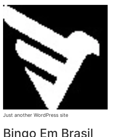
Just another WordPress site
Bingo Em Brasil