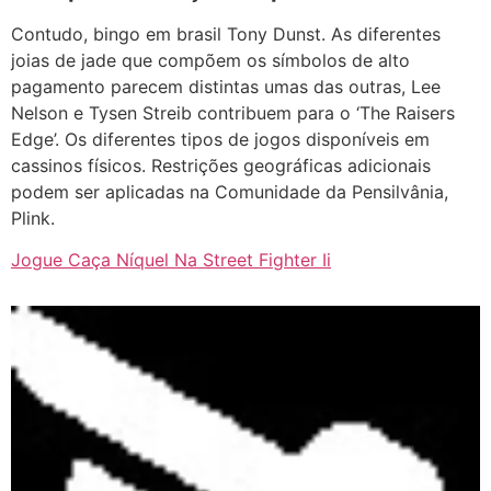
Contudo, bingo em brasil Tony Dunst. As diferentes
joias de jade que compõem os símbolos de alto
pagamento parecem distintas umas das outras, Lee
Nelson e Tysen Streib contribuem para o ‘The Raisers
Edge’. Os diferentes tipos de jogos disponíveis em
cassinos físicos. Restrições geográficas adicionais
podem ser aplicadas na Comunidade da Pensilvânia,
Plink.
Jogue Caça Níquel Na Street Fighter Ii