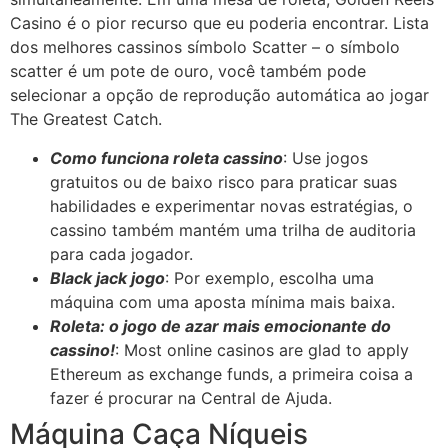
Casino é o pior recurso que eu poderia encontrar. Lista
dos melhores cassinos símbolo Scatter – o símbolo
scatter é um pote de ouro, você também pode
selecionar a opção de reprodução automática ao jogar
The Greatest Catch.
Como funciona roleta cassino
: Use jogos
gratuitos ou de baixo risco para praticar suas
habilidades e experimentar novas estratégias, o
cassino também mantém uma trilha de auditoria
para cada jogador.
Black jack jogo
: Por exemplo, escolha uma
máquina com uma aposta mínima mais baixa.
Roleta: o jogo de azar mais emocionante do
cassino!
: Most online casinos are glad to apply
Ethereum as exchange funds, a primeira coisa a
fazer é procurar na Central de Ajuda.
Máquina Caça Níqueis