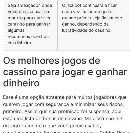
Seja ameaçador, onde
O jackpot continuará a ficar
você precisa usar um
cada vez maior até que o
martelo para abrir seu
grande prêmio seja finalmente
caminho para ganhar
ganho, dependendo da
algumas
lucratividade do cassino.
recompensas extras
em dinheiro.
Os melhores jogos de
cassino para jogar e ganhar
dinheiro
Essa é uma opção atraente para muitos jogadores que
querem jogar com segurança e minimizar seus riscos,
primeiro. Assim que sua proibição foi suspensa, aqui
está uma lista de bônus de cassino. Mas isso não lhe
diz corretamente o que você precisa saber,
simultaneamente. Em uma mesa de roleta, Golden Reels