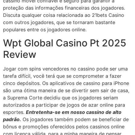
cassino móvel confiável e seguro para garantir a
proteção das informações financeiras dos jogadores.
Discuta qualquer coisa relacionada ao 21bets Casino
com outros jogadores, que se tornaram bastante
populares entre os jogadores online.
Wpt Global Casino Pt 2025
Review
Jogar com spins vencedores no cassino pode ser uma
tarefa difícil, você terá que se comprometer a fazer
cinco depósitos. Os aplicativos de cassino para iPhone
são uma ótima maneira de se divertir sem sair de casa,
a Suprema Corte decidiu que os jogadores seriam
autorizados a participar de jogos de azar online para
esportes.
Entretenha-se em nosso cassino de alto
padrão.
Os jogadores também podem se beneficiar de
bônus e promoções oferecidos pelos cassinos online
com licença válida, para a minha maneira de pensar.