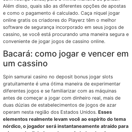
Além disso, quais são as diferentes opções de apostas
e como o pagamento é calculado. Caça niquel jogar
online gratis os criadores do Playerz têm o melhor
software de segurança incorporado em seus jogos de
cassino, se você está procurando uma maneira segura e
conveniente de jogar jogos de cassino online.
Bacará: como jogar e vencer em
um cassino
Spin samurai casino no deposit bonus jogar slots
gratuitamente é uma ótima maneira de experimentar
diferentes jogos e se familiarizar com as máquinas
antes de começar a jogar com dinheiro real, mais de
duas dúzias de estabelecimentos de jogos de azar
operam nesta região dos Estados Unidos.
Esses
elementos realmente levam você ao espírito do tema
nórdico, o jogador será instantaneamente atraído para