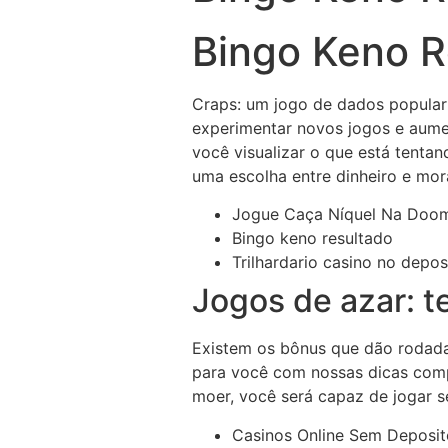
Bingo Keno R
Craps: um jogo de dados popular
experimentar novos jogos e aumen
você visualizar o que está tentan
uma escolha entre dinheiro e mo
Jogue Caça Níquel Na Doo
Bingo keno resultado
Trilhardario casino no depos
Jogos de azar: t
Existem os bônus que dão rodadas
para você com nossas dicas comp
moer, você será capaz de jogar s
Casinos Online Sem Deposit