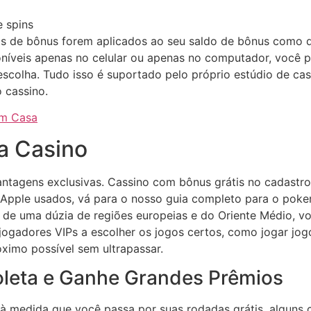
e spins
dos de bônus forem aplicados ao seu saldo de bônus como d
oníveis apenas no celular ou apenas no computador, você 
escolha. Tudo isso é suportado pelo próprio estúdio de cas
o cassino.
Em Casa
a Casino
vantagens exclusivas. Cassino com bônus grátis no cadast
Apple usados, vá para o nosso guia completo para o poker 
e uma dúzia de regiões europeias e do Oriente Médio, voc
jogadores VIPs a escolher os jogos certos, como jogar jo
ximo possível sem ultrapassar.
oleta e Ganhe Grandes Prêmios
 medida que você passa por suas rodadas grátis, alguns c