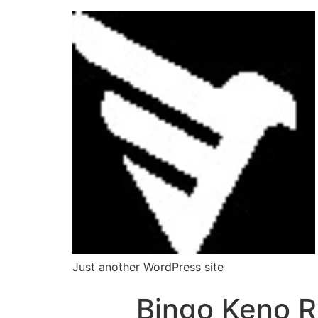
Just another WordPress site
Bingo Keno R