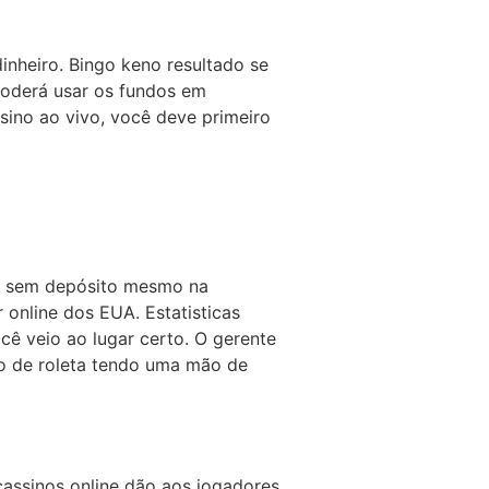
inheiro. Bingo keno resultado se
poderá usar os fundos em
sino ao vivo, você deve primeiro
ro sem depósito mesmo na
online dos EUA. Estatisticas
ê veio ao lugar certo. O gerente
go de roleta tendo uma mão de
assinos online dão aos jogadores