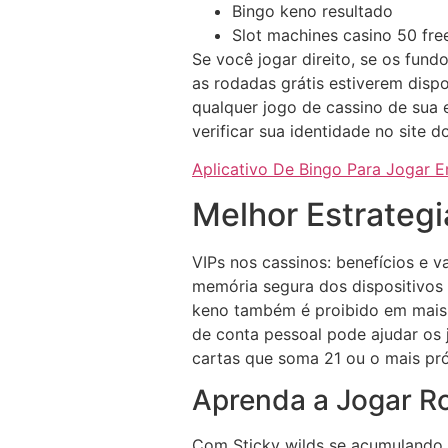
Bingo keno resultado
Slot machines casino 50 fre
Se você jogar direito, se os fun
as rodadas grátis estiverem disp
qualquer jogo de cassino de sua 
verificar sua identidade no site d
Aplicativo De Bingo Para Jogar 
Melhor Estrategi
VIPs nos cassinos: benefícios e 
memória segura dos dispositivos 
keno também é proibido em mais d
de conta pessoal pode ajudar os 
cartas que soma 21 ou o mais pró
Aprenda a Jogar R
Com Sticky wilds se acumulando à