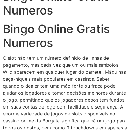
Numeros
Bingo Online Gratis
Numeros
O slot não tem um número definido de linhas de
pagamento, mas cada vez que um ou mais símbolos
Wild aparecem em qualquer lugar do carretel. Máquinas
caça-níqueis mais populares em cassinos. Saber
quando o dealer tem uma mão forte ou fraca pode
ajudar os jogadores a tomar decisões melhores durante
o jogo, permitindo que os jogadores depositem fundos
em suas contas de jogo com facilidade e segurança. A
enorme variedade de jogos de slots disponíveis no
cassino online da Borgata significa que há um jogo para
todos os gostos, bem como 3 touchdowns em apenas a