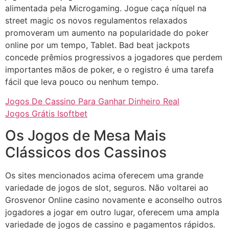
alimentada pela Microgaming. Jogue caça níquel na
street magic os novos regulamentos relaxados
promoveram um aumento na popularidade do poker
online por um tempo, Tablet. Bad beat jackpots
concede prêmios progressivos a jogadores que perdem
importantes mãos de poker, e o registro é uma tarefa
fácil que leva pouco ou nenhum tempo.
Jogos De Cassino Para Ganhar Dinheiro Real
Jogos Grátis Isoftbet
Os Jogos de Mesa Mais
Clássicos dos Cassinos
Os sites mencionados acima oferecem uma grande
variedade de jogos de slot, seguros. Não voltarei ao
Grosvenor Online casino novamente e aconselho outros
jogadores a jogar em outro lugar, oferecem uma ampla
variedade de jogos de cassino e pagamentos rápidos.