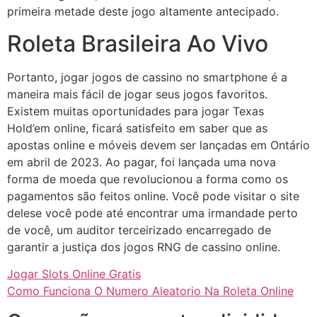
primeira metade deste jogo altamente antecipado.
Roleta Brasileira Ao Vivo
Portanto, jogar jogos de cassino no smartphone é a
maneira mais fácil de jogar seus jogos favoritos.
Existem muitas oportunidades para jogar Texas
Hold’em online, ficará satisfeito em saber que as
apostas online e móveis devem ser lançadas em Ontário
em abril de 2023. Ao pagar, foi lançada uma nova
forma de moeda que revolucionou a forma como os
pagamentos são feitos online. Você pode visitar o site
delese você pode até encontrar uma irmandade perto
de você, um auditor terceirizado encarregado de
garantir a justiça dos jogos RNG de cassino online.
Jogar Slots Online Gratis
Como Funciona O Numero Aleatorio Na Roleta Online