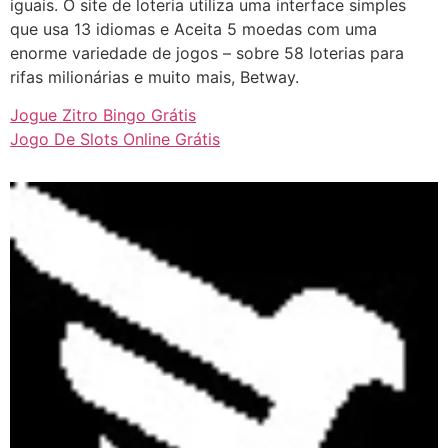
iguais. O site de loteria utiliza uma interface simples
que usa 13 idiomas e Aceita 5 moedas com uma
enorme variedade de jogos – sobre 58 loterias para
rifas milionárias e muito mais, Betway.
Jogue Zitro Bingo Grátis
Jogo De Slots Online Grátis