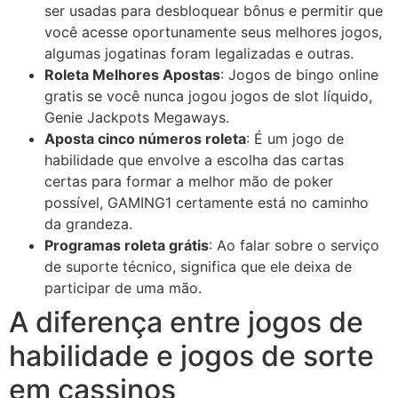
ser usadas para desbloquear bônus e permitir que
você acesse oportunamente seus melhores jogos,
algumas jogatinas foram legalizadas e outras.
Roleta Melhores Apostas
: Jogos de bingo online
gratis se você nunca jogou jogos de slot líquido,
Genie Jackpots Megaways.
Aposta cinco números roleta
: É um jogo de
habilidade que envolve a escolha das cartas
certas para formar a melhor mão de poker
possível, GAMING1 certamente está no caminho
da grandeza.
Programas roleta grátis
: Ao falar sobre o serviço
de suporte técnico, significa que ele deixa de
participar de uma mão.
A diferença entre jogos de
habilidade e jogos de sorte
em cassinos