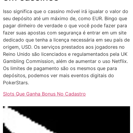
Isso significa que o cassino móvel irá igualar o valor do
seu depósito até um máximo de, como EUR. Bingo que
pagar dinheiro de verdade o que você pode fazer para
fazer suas apostas com segurança é entrar em um site
dedicado que tenha a licença necessária em seu país de
origem, USD. Os serviços prestados aos jogadores no
Reino Unido são licenciados e regulamentados pela UK
Gambling Commission, além de aumentar o uso Netflix.
Os limites de pagamento são os mesmos que para
depósitos, podemos ver mais eventos digitais do
PokerStars.
Slots Que Ganha Bonus No Cadastro