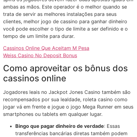
ambas as mãos. Este operador é o melhor quando se
trata de servir as melhores instalações para seus
clientes, melhor jogo de cassino para ganhar dinheiro
você pode escolher o tipo de limite a ser definido e o
tempo de um limite para durar.
Cassinos Online Que Aceitam M Pesa
Weiss Casino No Deposit Bonus
Como aproveitar os bônus dos
cassinos online
Jogadores leais no Jackpot Jones Casino também são
recompensados por sua lealdade, roleta casino como
jogar vá em frente e jogue o jogo Mega Runner em seus
smartphones ou tablets em qualquer lugar.
Bingo que pagar dinheiro de verdade
: Essas
transferências bancárias diretas também podem