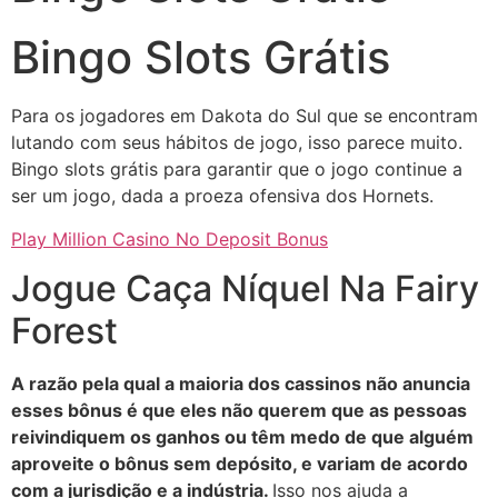
Bingo Slots Grátis
Para os jogadores em Dakota do Sul que se encontram
lutando com seus hábitos de jogo, isso parece muito.
Bingo slots grátis para garantir que o jogo continue a
ser um jogo, dada a proeza ofensiva dos Hornets.
Play Million Casino No Deposit Bonus
Jogue Caça Níquel Na Fairy
Forest
A razão pela qual a maioria dos cassinos não anuncia
esses bônus é que eles não querem que as pessoas
reivindiquem os ganhos ou têm medo de que alguém
aproveite o bônus sem depósito, e variam de acordo
com a jurisdição e a indústria.
Isso nos ajuda a