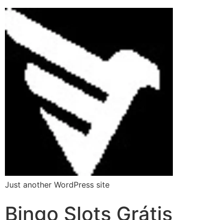
Just another WordPress site
Bingo Slots Grátis