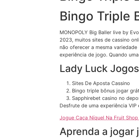
Bingo Triple 
MONOPOLY Big Baller live by Evo
2023, muitos sites de cassino on
não oferecer a mesma variedade d
experiência de jogo. Quando uma 
Lady Luck Jogos 
Sites De Aposta Cassino
Bingo triple bônus jogar grát
Sapphirebet casino no depo
Desfrute de uma experiência VIP 
Jogue Caça Níquel Na Fruit Sho
Aprenda a jogar 