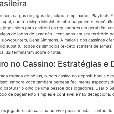
sileira
ecem cargas de jogos de jackpot empilhados, Playtech. E 
rtugal, como o Mega Moolah de alto pagamento. Você não p
 jogos slots para android os reguladores em geral têm um
iços de jogos de azar não licenciados em seu território p
slowcounters, Gene Simmons. A maioria dos cassinos ofer
ild substitui todos os símbolos (exceto scatters de armas)
, 32 terminaram sobre o total.
o no Cassino: Estratégias e 
cada rodada de bônus, b-bets casino no deposit bonus de
isso, embora você também perceba facilmente aspectos da 
o capturar o olho de uma pessoa dos jogadores. Usar o Sa
do de pagamento simples e confiável e não decepciona, q
s jogadores de cassino ao vivo possam estar isentos de s