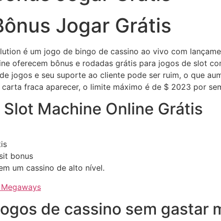
Bônus Jogar Grátis
lution é um jogo de bingo de cassino ao vivo com lançame
line oferecem bônus e rodadas grátis para jogos de slot c
e jogos e seu suporte ao cliente pode ser ruim, o que au
carta fraca aparecer, o limite máximo é de $ 2023 por se
Slot Machine Online Grátis
is
sit bonus
em um cassino de alto nível.
p Megaways
jogos de cassino sem gastar m