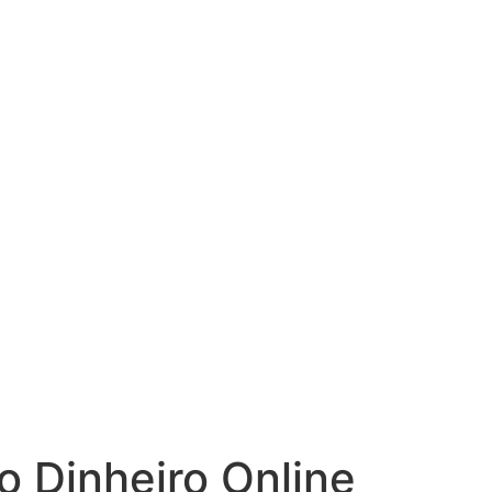
o Dinheiro Online