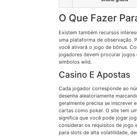
O Que Fazer Para
Existem também recursos interessa
uma plataforma de observação. P
você ativará o jogo de bônus. Co
jogadores devem procurar jogos d
símbolos wild.
Casino E Apostas
Cada jogador corresponde ao núm
desenha aleatoriamente marcando
geralmente precisa se inscrever 
cartas como poker. O site tem um
significa que você pode jogar jo
considerar os requisitos de jogo 
para slots de alta volatilidade,