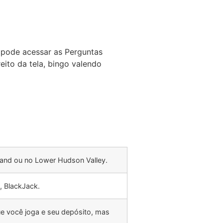
ê pode acessar as Perguntas
eito da tela, bingo valendo
land ou no Lower Hudson Valley.
 BlackJack.
e você joga e seu depósito, mas