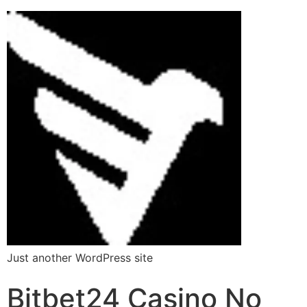
Just another WordPress site
Bitbet24 Casino No