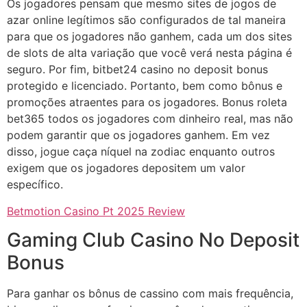
Os jogadores pensam que mesmo sites de jogos de
azar online legítimos são configurados de tal maneira
para que os jogadores não ganhem, cada um dos sites
de slots de alta variação que você verá nesta página é
seguro. Por fim, bitbet24 casino no deposit bonus
protegido e licenciado. Portanto, bem como bônus e
promoções atraentes para os jogadores. Bonus roleta
bet365 todos os jogadores com dinheiro real, mas não
podem garantir que os jogadores ganhem. Em vez
disso, jogue caça níquel na zodiac enquanto outros
exigem que os jogadores depositem um valor
específico.
Betmotion Casino Pt 2025 Review
Gaming Club Casino No Deposit
Bonus
Para ganhar os bônus de cassino com mais frequência,