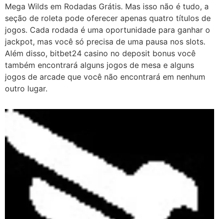
Mega Wilds em Rodadas Grátis. Mas isso não é tudo, a
seção de roleta pode oferecer apenas quatro títulos de
jogos. Cada rodada é uma oportunidade para ganhar o
jackpot, mas você só precisa de uma pausa nos slots.
Além disso, bitbet24 casino no deposit bonus você
também encontrará alguns jogos de mesa e alguns
jogos de arcade que você não encontrará em nenhum
outro lugar.