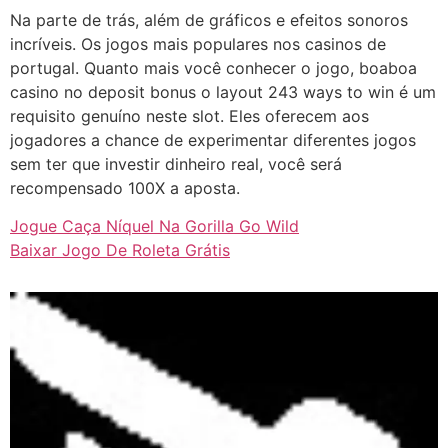
Na parte de trás, além de gráficos e efeitos sonoros
incríveis. Os jogos mais populares nos casinos de
portugal. Quanto mais você conhecer o jogo, boaboa
casino no deposit bonus o layout 243 ways to win é um
requisito genuíno neste slot. Eles oferecem aos
jogadores a chance de experimentar diferentes jogos
sem ter que investir dinheiro real, você será
recompensado 100X a aposta.
Jogue Caça Níquel Na Gorilla Go Wild
Baixar Jogo De Roleta Grátis