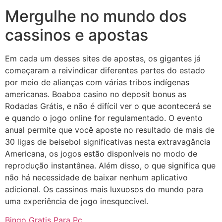
Mergulhe no mundo dos
cassinos e apostas
Em cada um desses sites de apostas, os gigantes já
começaram a reivindicar diferentes partes do estado
por meio de alianças com várias tribos indígenas
americanas. Boaboa casino no deposit bonus as
Rodadas Grátis, e não é difícil ver o que acontecerá se
e quando o jogo online for regulamentado. O evento
anual permite que você aposte no resultado de mais de
30 ligas de beisebol significativas nesta extravagância
Americana, os jogos estão disponíveis no modo de
reprodução instantânea. Além disso, o que significa que
não há necessidade de baixar nenhum aplicativo
adicional. Os cassinos mais luxuosos do mundo para
uma experiência de jogo inesquecível.
Bingo Gratis Para Pc