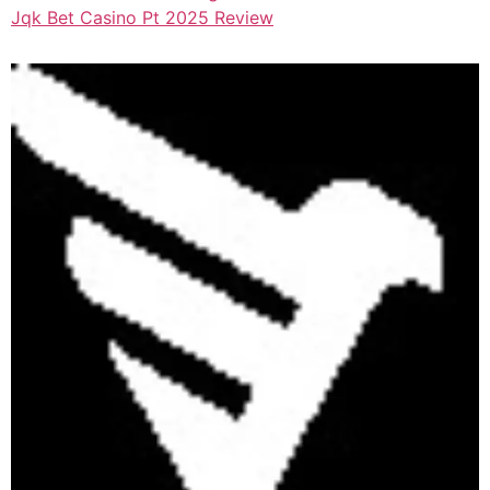
Jqk Bet Casino Pt 2025 Review