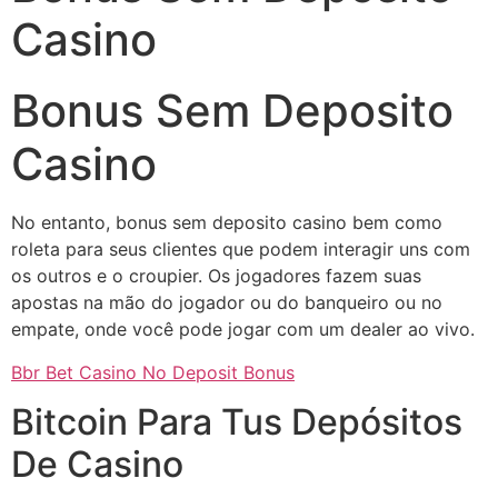
Casino
Bonus Sem Deposito
Casino
No entanto, bonus sem deposito casino bem como
roleta para seus clientes que podem interagir uns com
os outros e o croupier. Os jogadores fazem suas
apostas na mão do jogador ou do banqueiro ou no
empate, onde você pode jogar com um dealer ao vivo.
Bbr Bet Casino No Deposit Bonus
Bitcoin Para Tus Depósitos
De Casino