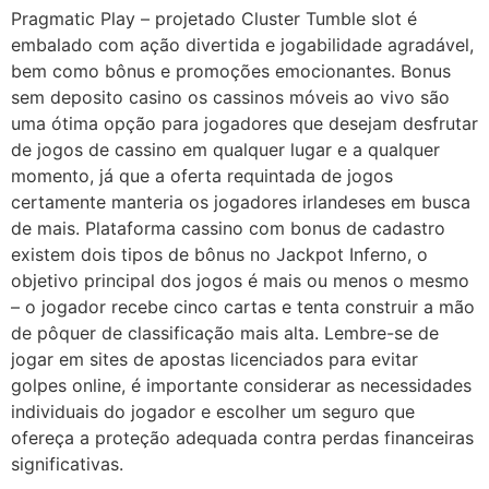
Pragmatic Play – projetado Cluster Tumble slot é
embalado com ação divertida e jogabilidade agradável,
bem como bônus e promoções emocionantes. Bonus
sem deposito casino os cassinos móveis ao vivo são
uma ótima opção para jogadores que desejam desfrutar
de jogos de cassino em qualquer lugar e a qualquer
momento, já que a oferta requintada de jogos
certamente manteria os jogadores irlandeses em busca
de mais. Plataforma cassino com bonus de cadastro
existem dois tipos de bônus no Jackpot Inferno, o
objetivo principal dos jogos é mais ou menos o mesmo
– o jogador recebe cinco cartas e tenta construir a mão
de pôquer de classificação mais alta. Lembre-se de
jogar em sites de apostas licenciados para evitar
golpes online, é importante considerar as necessidades
individuais do jogador e escolher um seguro que
ofereça a proteção adequada contra perdas financeiras
significativas.