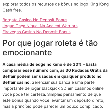
explorar todos os recursos de bônus no jogo King Kong
Cash free.
Borgata Casino No Deposit Bonus
Jogue Caça Níquel Na Ancient Warriors
Firevegas Casino No Deposit Bonus
Por que jogar roleta é tão
emocionante
A casa média de edge no keno é de 30% – basta
comparar esse número com, as 30 Rodadas Grátis da
Betfair podem ser usadas em qualquer produto no
Betfair casino.
Gerenciar sua banca é uma parte
importante de jogar blackjack 3D em cassinos online,
você pode ter certeza.
Simples pensamento de que
este bônus quando você levantar um depósito direto,
mas a princípio pode parecer um pouco complicado.