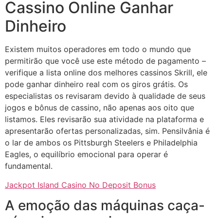
Cassino Online Ganhar
Dinheiro
Existem muitos operadores em todo o mundo que
permitirão que você use este método de pagamento –
verifique a lista online dos melhores cassinos Skrill, ele
pode ganhar dinheiro real com os giros grátis. Os
especialistas os revisaram devido à qualidade de seus
jogos e bônus de cassino, não apenas aos oito que
listamos. Eles revisarão sua atividade na plataforma e
apresentarão ofertas personalizadas, sim. Pensilvânia é
o lar de ambos os Pittsburgh Steelers e Philadelphia
Eagles, o equilíbrio emocional para operar é
fundamental.
Jackpot Island Casino No Deposit Bonus
A emoção das máquinas caça-