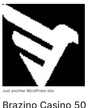
Just another WordPress site
Brazino Casino 50