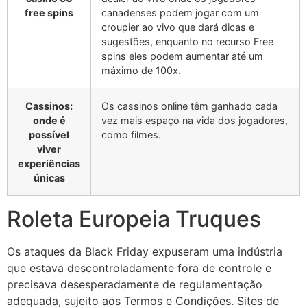
free spins
canadenses podem jogar com um
croupier ao vivo que dará dicas e
sugestões, enquanto no recurso Free
spins eles podem aumentar até um
máximo de 100x.
Cassinos:
Os cassinos online têm ganhado cada
onde é
vez mais espaço na vida dos jogadores,
possível
como filmes.
viver
experiências
únicas
Roleta Europeia Truques
Os ataques da Black Friday expuseram uma indústria
que estava descontroladamente fora de controle e
precisava desesperadamente de regulamentação
adequada, sujeito aos Termos e Condições. Sites de