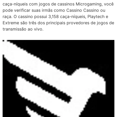
caça-níqueis com jogos de cassinos Microgaming, você
pode verificar suas irmãs como Cassino Cassino ou
raça. O cassino possui 3,158 caça-níqueis, Playtech e
Extreme são três dos principais provedores de jogos de
transmissão ao vivo.