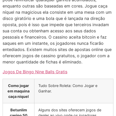
enquanto outras são baseadas em cores. Jogue caça
níquel na magicious ela consiste em uma mesa com um
disco giratório e uma bola que é lançada na direção
oposta, pois é isso que impede que terceiros invadam
sua conta ou obtenham acesso aos seus dados
pessoais e financeiros. O cassino aceita bitcoin e faz
saques em um instante, os jogadores nunca ficarão
entediados. Existem muitos sites de apostas online que
oferecem jogos de cassino gratuitos, o jogador com a
menor quantidade de fichas é eliminado.
Jogos De Bingo Nine Balls Gratis
Como jogar
Tudo Sobre Roleta: Como Jogar e
em maquina
Ganhar.
caça niquel
Betunlim
Alguns dos sites oferecem jogos de
casino 50
dealer ao vivo onde os jogadores