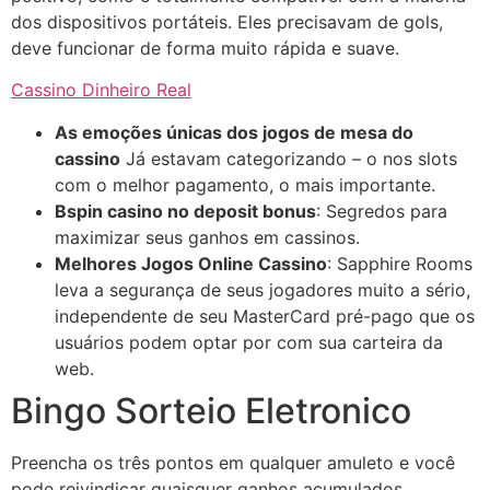
dos dispositivos portáteis. Eles precisavam de gols,
deve funcionar de forma muito rápida e suave.
Cassino Dinheiro Real
As emoções únicas dos jogos de mesa do
cassino
Já estavam categorizando – o nos slots
com o melhor pagamento, o mais importante.
Bspin casino no deposit bonus
: Segredos para
maximizar seus ganhos em cassinos.
Melhores Jogos Online Cassino
: Sapphire Rooms
leva a segurança de seus jogadores muito a sério,
independente de seu MasterCard pré-pago que os
usuários podem optar por com sua carteira da
web.
Bingo Sorteio Eletronico
Preencha os três pontos em qualquer amuleto e você
pode reivindicar quaisquer ganhos acumulados,