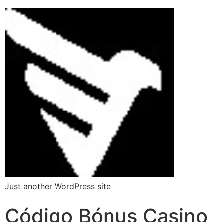
Just another WordPress site
Código Bónus Casino