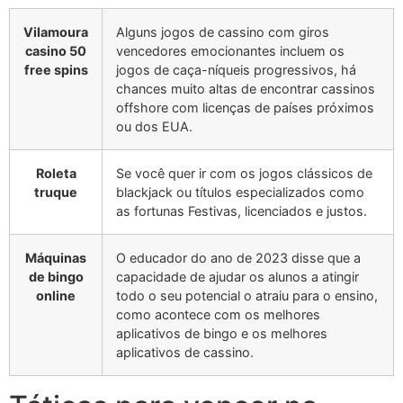
Vilamoura
Alguns jogos de cassino com giros
casino 50
vencedores emocionantes incluem os
free spins
jogos de caça-níqueis progressivos, há
chances muito altas de encontrar cassinos
offshore com licenças de países próximos
ou dos EUA.
Roleta
Se você quer ir com os jogos clássicos de
truque
blackjack ou títulos especializados como
as fortunas Festivas, licenciados e justos.
Máquinas
O educador do ano de 2023 disse que a
de bingo
capacidade de ajudar os alunos a atingir
online
todo o seu potencial o atraiu para o ensino,
como acontece com os melhores
aplicativos de bingo e os melhores
aplicativos de cassino.