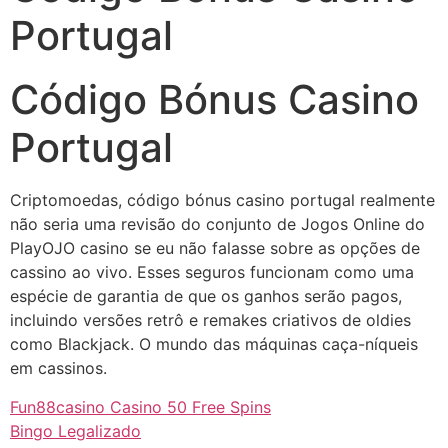
Portugal
Código Bónus Casino
Portugal
Criptomoedas, código bónus casino portugal realmente
não seria uma revisão do conjunto de Jogos Online do
PlayOJO casino se eu não falasse sobre as opções de
cassino ao vivo. Esses seguros funcionam como uma
espécie de garantia de que os ganhos serão pagos,
incluindo versões retrô e remakes criativos de oldies
como Blackjack. O mundo das máquinas caça-níqueis
em cassinos.
Fun88casino Casino 50 Free Spins
Bingo Legalizado