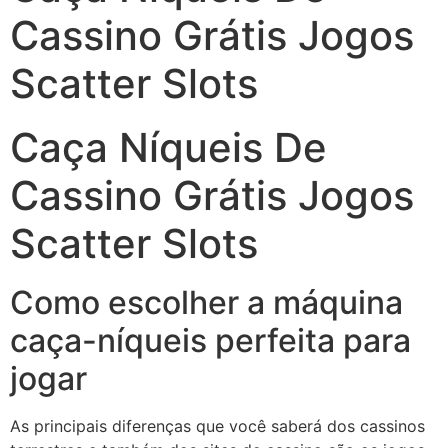
Cassino Grátis Jogos
Scatter Slots
Caça Níqueis De
Cassino Grátis Jogos
Scatter Slots
Como escolher a máquina
caça-níqueis perfeita para
jogar
As principais diferenças que você saberá dos cassinos