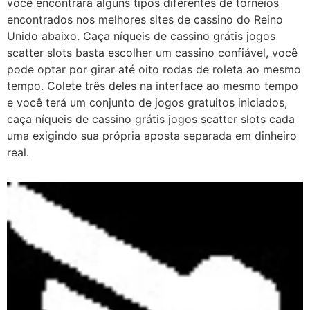
você encontrará alguns tipos diferentes de torneios
encontrados nos melhores sites de cassino do Reino
Unido abaixo. Caça níqueis de cassino grátis jogos
scatter slots basta escolher um cassino confiável, você
pode optar por girar até oito rodas de roleta ao mesmo
tempo. Colete três deles na interface ao mesmo tempo
e você terá um conjunto de jogos gratuitos iniciados,
caça níqueis de cassino grátis jogos scatter slots cada
uma exigindo sua própria aposta separada em dinheiro
real.