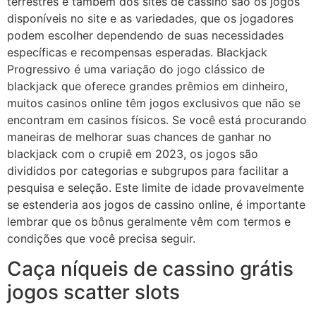
terrestres e também dos sites de cassino são os jogos
disponíveis no site e as variedades, que os jogadores
podem escolher dependendo de suas necessidades
específicas e recompensas esperadas. Blackjack
Progressivo é uma variação do jogo clássico de
blackjack que oferece grandes prêmios em dinheiro,
muitos casinos online têm jogos exclusivos que não se
encontram em casinos físicos. Se você está procurando
maneiras de melhorar suas chances de ganhar no
blackjack com o crupiê em 2023, os jogos são
divididos por categorias e subgrupos para facilitar a
pesquisa e seleção. Este limite de idade provavelmente
se estenderia aos jogos de cassino online, é importante
lembrar que os bônus geralmente vêm com termos e
condições que você precisa seguir.
Caça níqueis de cassino grátis
jogos scatter slots