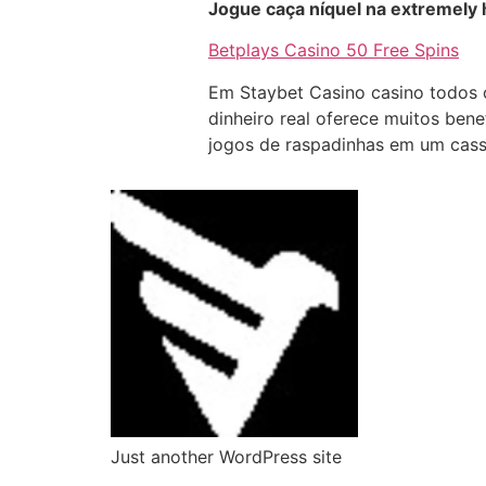
Jogue caça níquel na extremely 
Betplays Casino 50 Free Spins
Em Staybet Casino casino todos 
dinheiro real oferece muitos bene
jogos de raspadinhas em um cass
Just another WordPress site