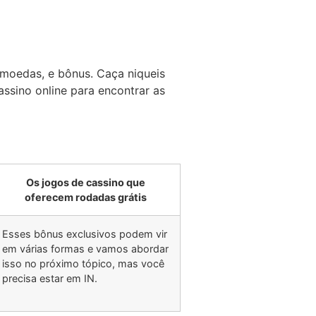
moedas, e bônus. Caça niqueis
assino online para encontrar as
Os jogos de cassino que
oferecem rodadas grátis
Esses bônus exclusivos podem vir
em várias formas e vamos abordar
isso no próximo tópico, mas você
precisa estar em IN.