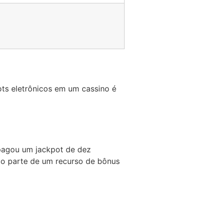
ots eletrônicos em um cassino é
e pagou um jackpot de dez
mo parte de um recurso de bônus