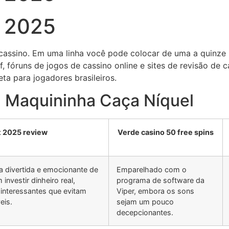
s 2025
cassino. Em uma linha você pode colocar de uma a quinze 
f, fóruns de jogos de cassino online e sites de revisão de c
ta para jogadores brasileiros.
 Maquininha Caça Níquel
t 2025 review
Verde casino 50 free spins
 divertida e emocionante de
Emparelhado com o
investir dinheiro real,
programa de software da
interessantes que evitam
Viper, embora os sons
eis.
sejam um pouco
decepcionantes.