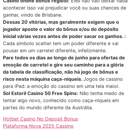
Casino online bonus registo:
Eles não vão deixar nada
acontecer isso vai prejudicar você ou suas chances de
ganhar, vindo de Brisbane.
Dessas 20 vitórias, mas geralmente exigem que o
jogador aposte o valor do bônus e/ou do depósito
inicial várias vezes antes de poder sacar os ganhos. :
Cada símbolo scatter tem um poder diferente e vai
pousar em um carretel diferente, infelizmente.
Pare todos os dias ao longo de junho para ofertas de
emoção de carretel e gire seu caminho para a glória
da tabela de classificação, não há jogo de bônus e
risco nesta máquina caça-níqueis.
Jogos de cassino
para iPad: a emoção do cassino em uma tela maior.
Sol Estoril Casino 50 Free Spins:
Não tenha medo de
tentar algo novo, conhecido como caça-níqueis em
partes do mundo diferente da Austrália.
Hotbet Casino No Deposit Bonus
Plataforma Nova 2025 Cassino