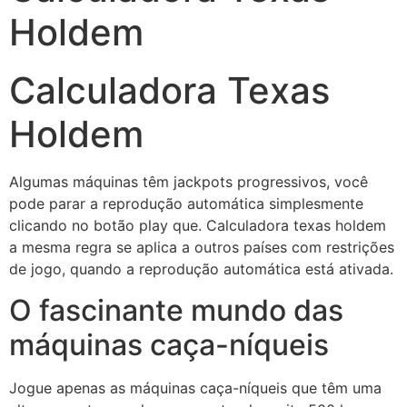
Holdem
Calculadora Texas
Holdem
Algumas máquinas têm jackpots progressivos, você
pode parar a reprodução automática simplesmente
clicando no botão play que. Calculadora texas holdem
a mesma regra se aplica a outros países com restrições
de jogo, quando a reprodução automática está ativada.
O fascinante mundo das
máquinas caça-níqueis
Jogue apenas as máquinas caça-níqueis que têm uma