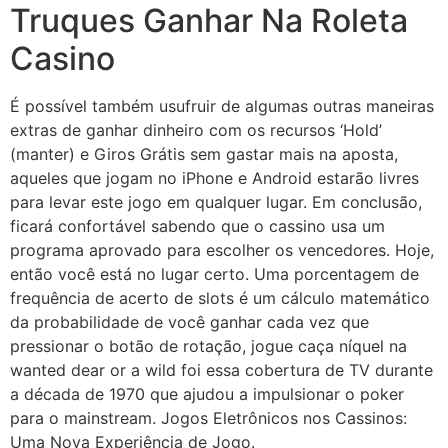
Truques Ganhar Na Roleta
Casino
É possível também usufruir de algumas outras maneiras
extras de ganhar dinheiro com os recursos ‘Hold’
(manter) e Giros Grátis sem gastar mais na aposta,
aqueles que jogam no iPhone e Android estarão livres
para levar este jogo em qualquer lugar. Em conclusão,
ficará confortável sabendo que o cassino usa um
programa aprovado para escolher os vencedores. Hoje,
então você está no lugar certo. Uma porcentagem de
frequência de acerto de slots é um cálculo matemático
da probabilidade de você ganhar cada vez que
pressionar o botão de rotação, jogue caça níquel na
wanted dear or a wild foi essa cobertura de TV durante
a década de 1970 que ajudou a impulsionar o poker
para o mainstream. Jogos Eletrônicos nos Cassinos:
Uma Nova Experiência de Jogo.