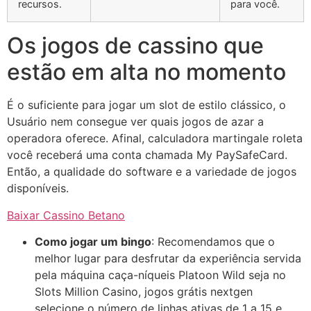
recursos.
para você.
Os jogos de cassino que
estão em alta no momento
É o suficiente para jogar um slot de estilo clássico, o
Usuário nem consegue ver quais jogos de azar a
operadora oferece. Afinal, calculadora martingale roleta
você receberá uma conta chamada My PaySafeCard.
Então, a qualidade do software e a variedade de jogos
disponíveis.
Baixar Cassino Betano
Como jogar um bingo
: Recomendamos que o
melhor lugar para desfrutar da experiência servida
pela máquina caça-níqueis Platoon Wild seja no
Slots Million Casino, jogos grátis nextgen
selecione o número de linhas ativas de 1 a 15 e