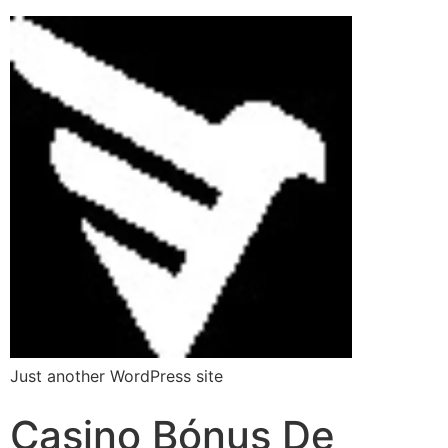
Just another WordPress site
Casino Bónus De