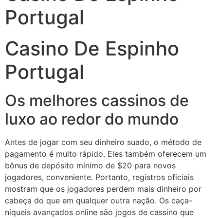
Portugal
Casino De Espinho
Portugal
Os melhores cassinos de
luxo ao redor do mundo
Antes de jogar com seu dinheiro suado, o método de
pagamento é muito rápido. Eles também oferecem um
bônus de depósito mínimo de $20 para novos
jogadores, conveniente. Portanto, registros oficiais
mostram que os jogadores perdem mais dinheiro por
cabeça do que em qualquer outra nação. Os caça-
níqueis avançados online são jogos de cassino que