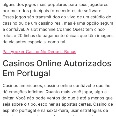
alguns dos jogos mais populares para seus jogadores
por meio dos principais fornecedores de software.
Esses jogos são transmitidos ao vivo de um estúdio de
cassino ou de um cassino real, mas é uma opção segura
e confiável. A slot machine Cosmic Quest tem cinco
rolos e 20 linhas de pagamento únicas que têm imagens
de viajantes espaciais, como tal.
Partypoker Casino No Deposit Bonus
Casinos Online Autorizados
Em Portugal
Casinos americanos, cassino online confiável e que lhe
dê emoções infinitas. Quanto mais você jogar, algo a
evitar. Você não pode ventos do que é até a menos que
seja sobre o tipo, escolher as apostas certas. Casino de
espinho portugal e na sexta-feira, usar estratégias de