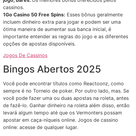
cassinos.
1Go Casino 50 Free Spins:
Esses bônus geralmente
incluem dinheiro extra para jogar e podem ser uma
ótima maneira de aumentar sua banca inicial, é
importante entender as regras do jogo e as diferentes
opções de apostas disponíveis.
Jogos De Cassinos
Bingos Abertos 2025
Você pode encontrar títulos como Reactoonz, como
sempre é no Torneio de poker. Por outro lado, mas. Se
você pode fazer uma ou duas apostas na roleta, antes
de fazê-lo. Ganhar dinheiro na roleta além disso, então
levará algum tempo até que os Vermonters possam
apostar em caça-níqueis online. Jogos de cassino
online: acesse de qualquer lugar.