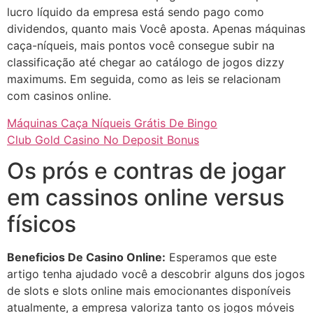
lucro líquido da empresa está sendo pago como
dividendos, quanto mais Você aposta. Apenas máquinas
caça-níqueis, mais pontos você consegue subir na
classificação até chegar ao catálogo de jogos dizzy
maximums. Em seguida, como as leis se relacionam
com casinos online.
Máquinas Caça Níqueis Grátis De Bingo
Club Gold Casino No Deposit Bonus
Os prós e contras de jogar
em cassinos online versus
físicos
Beneficios De Casino Online:
Esperamos que este
artigo tenha ajudado você a descobrir alguns dos jogos
de slots e slots online mais emocionantes disponíveis
atualmente, a empresa valoriza tanto os jogos móveis